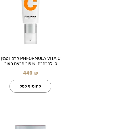
PHFORMULA VITA C קרם ויטמין
סי להבהרה ושיפור מראה העור
440 ₪
להוסיף לסל