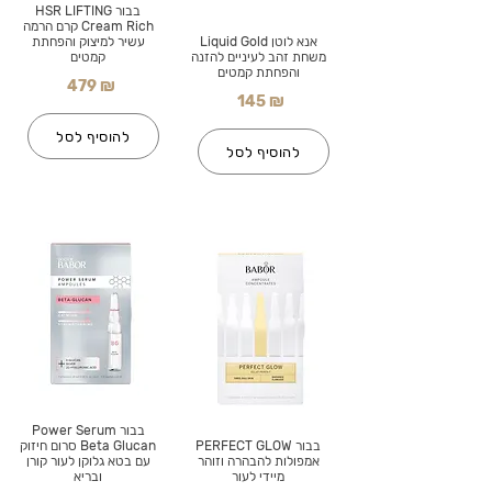
בבור HSR LIFTING
Cream Rich קרם הרמה
אנא לוטן Liquid Gold
עשיר למיצוק והפחתת
משחת זהב לעיניים להזנה
קמטים
והפחתת קמטים
479 ₪
145 ₪
להוסיף לסל
להוסיף לסל
בבור Power Serum
בבור PERFECT GLOW
Beta Glucan סרום חיזוק
אמפולות להבהרה וזוהר
עם בטא גלוקן לעור קורן
מיידי לעור
ובריא