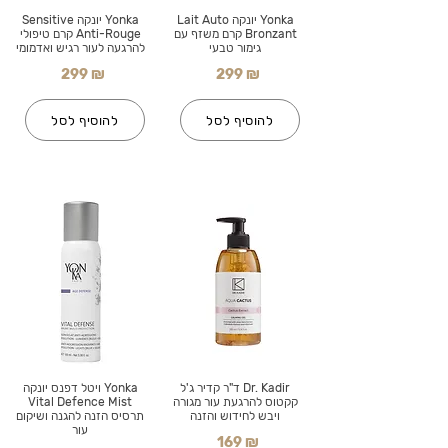
Yonka יונקה Lait Auto
Yonka יונקה Sensitive
Bronzant קרם משזף עם
Anti-Rouge קרם טיפולי
גימור טבעי
להרגעה לעור רגיש ואדמומי
299 ₪
299 ₪
להוסיף לסל
להוסיף לסל
Dr. Kadir ד"ר קדיר ג'ל
Yonka ויטל דפנס יונקה
קקטוס להרגעת עור מגורה
Vital Defence Mist
ויבש לחידוש והזנה
תרסיס הזנה להגנה ושיקום
עור
169 ₪