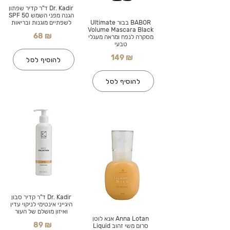
Dr. Kadir ד"ר קדיר שפתון
הגנה מפני השמש SPF 50
BABOR בבור Ultimate
לשפתיים מוגנות ובריאות
Volume Mascara Black
68 ₪
מסקרה לנפח ומראה מעגלי
טבעי
149 ₪
להוסיף לסל
להוסיף לסל
Dr. Kadir ד"ר קדיר סבון
היגייני אינטימי לניקוי עדין
ואיזון מושלם של העור
Anna Lotan אנא לוטן
89 ₪
סרום משי זהוב Liquid