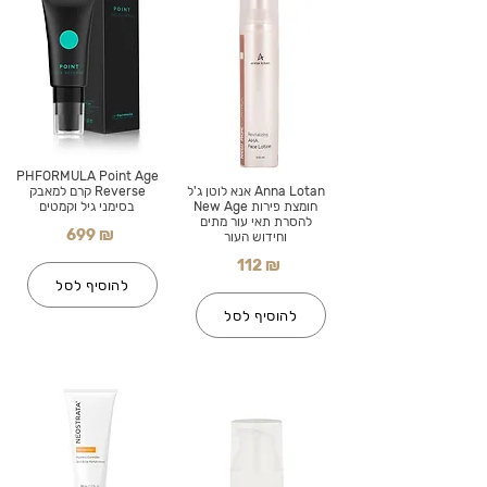
PHFORMULA Point Age
Anna Lotan אנא לוטן ג'ל
Reverse קרם למאבק
חומצת פירות New Age
בסימני גיל וקמטים
להסרת תאי עור מתים
699 ₪
וחידוש העור
112 ₪
להוסיף לסל
להוסיף לסל