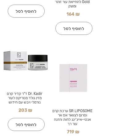
Gold להחייאת עור זוהר
ומוצק
להוסיף לסל
164 ₪
להוסיף לסל
Dr. Kadir ד"ר קדיר קרם
מזין גולד מטריקס לעור
נורמלי ויבש עם חידוש
203 ₪
SR LIPOSOME ערכת קרם
וסרום לצוואר אס אר
אנטי-אייג'ינג לחות והזנה
עור רך
להוסיף לסל
719 ₪