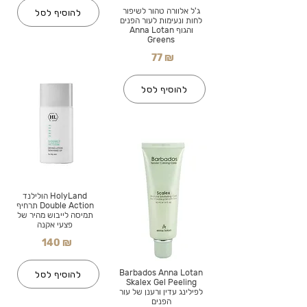
ג'ל אלוורה טהור לשיפור
להוסיף לסל
לחות ונעימות לעור הפנים
והגוף Anna Lotan
Greens
77 ₪
להוסיף לסל
HolyLand הולילנד
Double Action תרחיף
תמיסה לייבוש מהיר של
פצעי אקנה
140 ₪
Barbados Anna Lotan
להוסיף לסל
Skalex Gel Peeling
לפילינג עדין ורענן של עור
הפנים