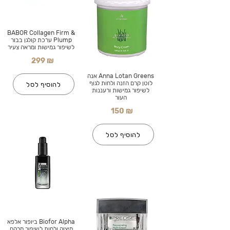
BABOR Collagen Firm &
Plump ערכת קולגן בבור
לשיפור גמישות ומראה צעיר
299 ₪
Anna Lotan Greens אנה
לוטן קרם הזנה ולחות לגוף
להוסיף לסל
לשיפור גמישות ורעננות
העור
150 ₪
להוסיף לסל
Biofor Alpha ביופור אלפא
מיצוק ולחות לשיפור מרקם