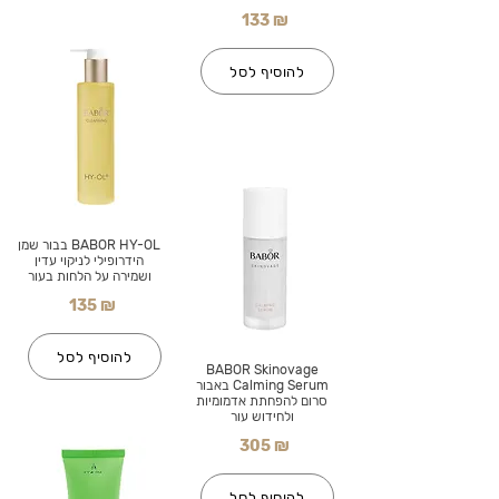
133 ₪
להוסיף לסל
BABOR HY-OL בבור שמן
הידרופילי לניקוי עדין
ושמירה על הלחות בעור
135 ₪
להוסיף לסל
BABOR Skinovage
Calming Serum באבור
סרום להפחתת אדמומיות
ולחידוש עור
305 ₪
להוסיף לסל