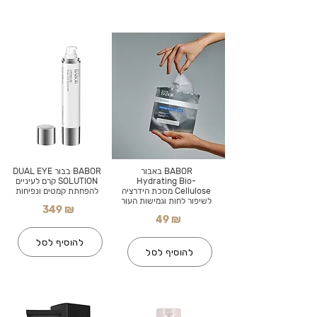
BABOR באבור
BABOR בבור DUAL EYE
Hydrating Bio-
SOLUTION קרם לעיניים
Cellulose מסכת הידרציה
להפחתת קמטים ונפיחות
לשיפור לחות וגמישות העור
349 ₪
49 ₪
להוסיף לסל
להוסיף לסל