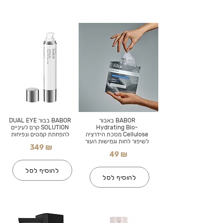
BABOR באבור
BABOR בבור DUAL EYE
Hydrating Bio-
SOLUTION קרם לעיניים
Cellulose מסכת הידרציה
להפחתת קמטים ונפיחות
לשיפור לחות וגמישות העור
349 ₪
49 ₪
להוסיף לסל
להוסיף לסל