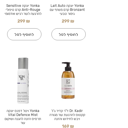
Yonka יונקה Lait Auto
Yonka יונקה Sensitive
Bronzant קרם משזף עם
Anti-Rouge קרם טיפולי
גימור טבעי
להרגעה לעור רגיש ואדמומי
299 ₪
299 ₪
להוסיף לסל
להוסיף לסל
Dr. Kadir ד"ר קדיר ג'ל
Yonka ויטל דפנס יונקה
קקטוס להרגעת עור מגורה
Vital Defence Mist
ויבש לחידוש והזנה
תרסיס הזנה להגנה ושיקום
עור
169 ₪