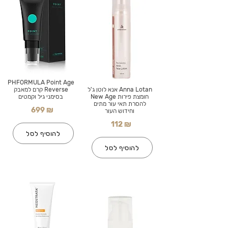
PHFORMULA Point Age
Anna Lotan אנא לוטן ג'ל
Reverse קרם למאבק
חומצת פירות New Age
בסימני גיל וקמטים
להסרת תאי עור מתים
699 ₪
וחידוש העור
112 ₪
להוסיף לסל
להוסיף לסל