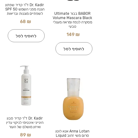
Dr. Kadir ד"ר קדיר שפתון
הגנה מפני השמש SPF 50
BABOR בבור Ultimate
לשפתיים מוגנות ובריאות
Volume Mascara Black
68 ₪
מסקרה לנפח ומראה מעגלי
טבעי
149 ₪
להוסיף לסל
להוסיף לסל
Dr. Kadir ד"ר קדיר סבון
היגייני אינטימי לניקוי עדין
ואיזון מושלם של העור
Anna Lotan אנא לוטן
89 ₪
סרום משי זהוב Liquid