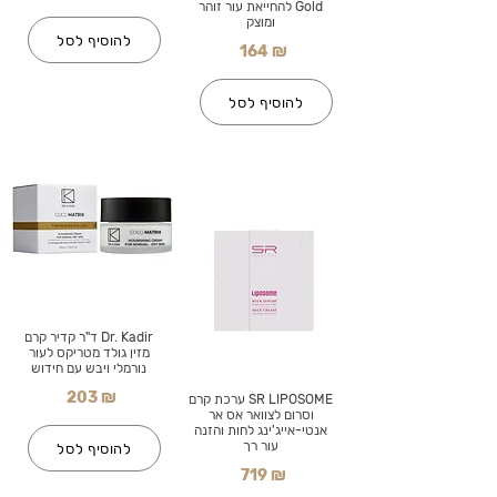
Gold להחייאת עור זוהר
ומוצק
להוסיף לסל
164 ₪
להוסיף לסל
Dr. Kadir ד"ר קדיר קרם
מזין גולד מטריקס לעור
נורמלי ויבש עם חידוש
203 ₪
SR LIPOSOME ערכת קרם
וסרום לצוואר אס אר
אנטי-אייג'ינג לחות והזנה
עור רך
להוסיף לסל
719 ₪