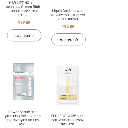
בבור HSR LIFTING
Cream Rich קרם הרמה
אנא לוטן Liquid Gold
עשיר למיצוק והפחתת
משחת זהב לעיניים להזנה
קמטים
והפחתת קמטים
479 ₪
145 ₪
להוסיף לסל
להוסיף לסל
בבור Power Serum
בבור PERFECT GLOW
Beta Glucan סרום חיזוק
אמפולות להבהרה וזוהר
עם בטא גלוקן לעור קורן
מיידי לעור
ובריא