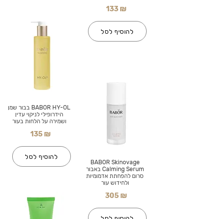
133 ₪
להוסיף לסל
BABOR HY-OL בבור שמן
הידרופילי לניקוי עדין
ושמירה על הלחות בעור
135 ₪
להוסיף לסל
BABOR Skinovage
Calming Serum באבור
סרום להפחתת אדמומיות
ולחידוש עור
305 ₪
להוסיף לסל