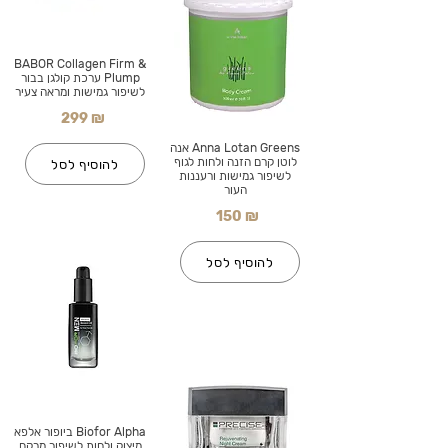
BABOR Collagen Firm &
Plump ערכת קולגן בבור
לשיפור גמישות ומראה צעיר
299 ₪
Anna Lotan Greens אנה
לוטן קרם הזנה ולחות לגוף
להוסיף לסל
לשיפור גמישות ורעננות
העור
150 ₪
להוסיף לסל
Biofor Alpha ביופור אלפא
מיצוק ולחות לשיפור מרקם