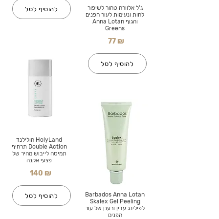
ג'ל אלוורה טהור לשיפור
להוסיף לסל
לחות ונעימות לעור הפנים
והגוף Anna Lotan
Greens
77 ₪
להוסיף לסל
HolyLand הולילנד
Double Action תרחיף
תמיסה לייבוש מהיר של
פצעי אקנה
140 ₪
Barbados Anna Lotan
להוסיף לסל
Skalex Gel Peeling
לפילינג עדין ורענן של עור
הפנים