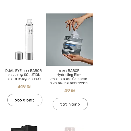
BABOR באבור
BABOR בבור DUAL EYE
Hydrating Bio-
SOLUTION קרם לעיניים
Cellulose מסכת הידרציה
להפחתת קמטים ונפיחות
לשיפור לחות וגמישות העור
349 ₪
49 ₪
להוסיף לסל
להוסיף לסל