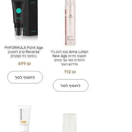
PHFORMULA Point Age
Anna Lotan אנא לוטן ג'ל
Reverse קרם למאבק
חומצת פירות New Age
בסימני גיל וקמטים
להסרת תאי עור מתים
699 ₪
וחידוש העור
112 ₪
להוסיף לסל
להוסיף לסל