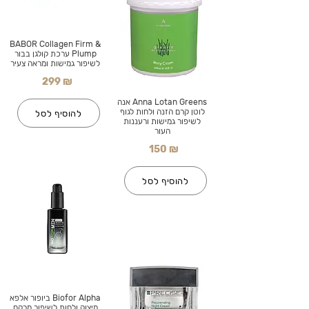
BABOR Collagen Firm &
Plump ערכת קולגן בבור
לשיפור גמישות ומראה צעיר
299 ₪
Anna Lotan Greens אנה
לוטן קרם הזנה ולחות לגוף
להוסיף לסל
לשיפור גמישות ורעננות
העור
150 ₪
להוסיף לסל
Biofor Alpha ביופור אלפא
מיצוק ולחות לשיפור מרקם