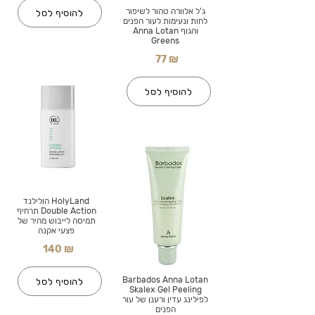
ג'ל אלוורה טהור לשיפור
להוסיף לסל
לחות ונעימות לעור הפנים
והגוף Anna Lotan
Greens
77 ₪
להוסיף לסל
HolyLand הולילנד
Double Action תרחיף
תמיסה לייבוש מהיר של
פצעי אקנה
140 ₪
Barbados Anna Lotan
להוסיף לסל
Skalex Gel Peeling
לפילינג עדין ורענן של עור
הפנים