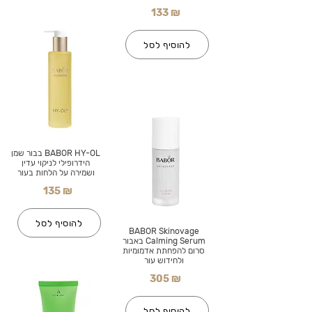
133 ₪
להוסיף לסל
BABOR HY-OL בבור שמן
הידרופילי לניקוי עדין
ושמירה על הלחות בעור
135 ₪
להוסיף לסל
BABOR Skinovage
Calming Serum באבור
סרום להפחתת אדמומיות
ולחידוש עור
305 ₪
להוסיף לסל