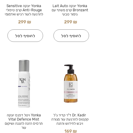
Yonka יונקה Lait Auto
Yonka יונקה Sensitive
Bronzant קרם משזף עם
Anti-Rouge קרם טיפולי
גימור טבעי
להרגעה לעור רגיש ואדמומי
299 ₪
299 ₪
להוסיף לסל
להוסיף לסל
Dr. Kadir ד"ר קדיר ג'ל
Yonka ויטל דפנס יונקה
קקטוס להרגעת עור מגורה
Vital Defence Mist
ויבש לחידוש והזנה
תרסיס הזנה להגנה ושיקום
עור
169 ₪