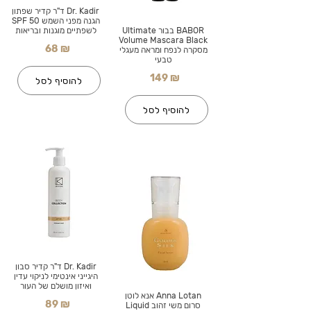
Dr. Kadir ד"ר קדיר שפתון
הגנה מפני השמש SPF 50
BABOR בבור Ultimate
לשפתיים מוגנות ובריאות
Volume Mascara Black
68 ₪
מסקרה לנפח ומראה מעגלי
טבעי
149 ₪
להוסיף לסל
להוסיף לסל
Dr. Kadir ד"ר קדיר סבון
היגייני אינטימי לניקוי עדין
ואיזון מושלם של העור
Anna Lotan אנא לוטן
89 ₪
סרום משי זהוב Liquid