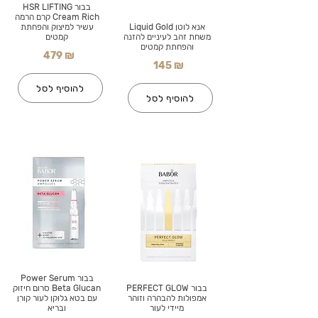
בבור HSR LIFTING
Cream Rich קרם הרמה
אנא לוטן Liquid Gold
עשיר למיצוק והפחתת
משחת זהב לעיניים להזנה
קמטים
והפחתת קמטים
479 ₪
145 ₪
להוסיף לסל
להוסיף לסל
בבור Power Serum
בבור PERFECT GLOW
Beta Glucan סרום חיזוק
אמפולות להבהרה וזוהר
עם בטא גלוקן לעור קורן
מיידי לעור
ובריא