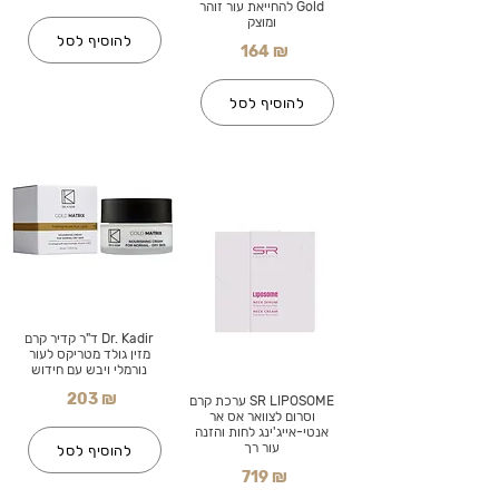
Gold להחייאת עור זוהר
ומוצק
להוסיף לסל
164 ₪
להוסיף לסל
Dr. Kadir ד"ר קדיר קרם
מזין גולד מטריקס לעור
נורמלי ויבש עם חידוש
203 ₪
SR LIPOSOME ערכת קרם
וסרום לצוואר אס אר
אנטי-אייג'ינג לחות והזנה
עור רך
להוסיף לסל
719 ₪