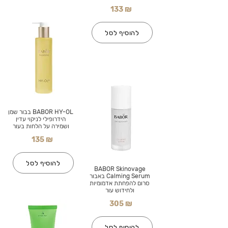
133 ₪
להוסיף לסל
BABOR HY-OL בבור שמן
הידרופילי לניקוי עדין
ושמירה על הלחות בעור
135 ₪
להוסיף לסל
BABOR Skinovage
Calming Serum באבור
סרום להפחתת אדמומיות
ולחידוש עור
305 ₪
להוסיף לסל