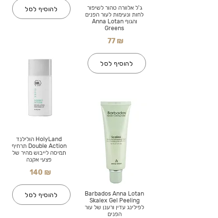
ג'ל אלוורה טהור לשיפור
להוסיף לסל
לחות ונעימות לעור הפנים
והגוף Anna Lotan
Greens
77 ₪
להוסיף לסל
HolyLand הולילנד
Double Action תרחיף
תמיסה לייבוש מהיר של
פצעי אקנה
140 ₪
Barbados Anna Lotan
להוסיף לסל
Skalex Gel Peeling
לפילינג עדין ורענן של עור
הפנים