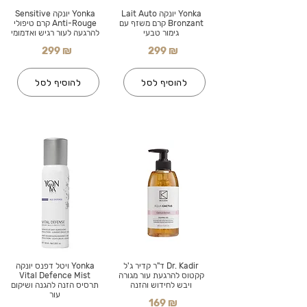
Yonka יונקה Lait Auto
Yonka יונקה Sensitive
Bronzant קרם משזף עם
Anti-Rouge קרם טיפולי
גימור טבעי
להרגעה לעור רגיש ואדמומי
299 ₪
299 ₪
להוסיף לסל
להוסיף לסל
Dr. Kadir ד"ר קדיר ג'ל
Yonka ויטל דפנס יונקה
קקטוס להרגעת עור מגורה
Vital Defence Mist
ויבש לחידוש והזנה
תרסיס הזנה להגנה ושיקום
עור
169 ₪