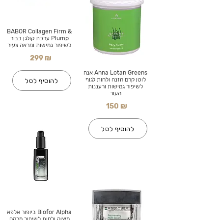
BABOR Collagen Firm &
Plump ערכת קולגן בבור
לשיפור גמישות ומראה צעיר
299 ₪
Anna Lotan Greens אנה
לוטן קרם הזנה ולחות לגוף
להוסיף לסל
לשיפור גמישות ורעננות
העור
150 ₪
להוסיף לסל
Biofor Alpha ביופור אלפא
מיצוק ולחות לשיפור מרקם