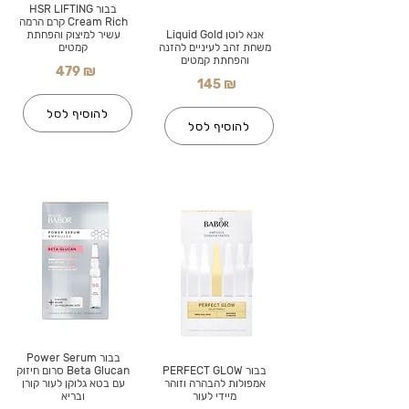
בבור HSR LIFTING
Cream Rich קרם הרמה
אנא לוטן Liquid Gold
עשיר למיצוק והפחתת
משחת זהב לעיניים להזנה
קמטים
והפחתת קמטים
479 ₪
145 ₪
להוסיף לסל
להוסיף לסל
בבור Power Serum
בבור PERFECT GLOW
Beta Glucan סרום חיזוק
אמפולות להבהרה וזוהר
עם בטא גלוקן לעור קורן
מיידי לעור
ובריא