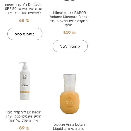
Dr. Kadir ד"ר קדיר שפתון
הגנה מפני השמש SPF 50
BABOR בבור Ultimate
לשפתיים מוגנות ובריאות
Volume Mascara Black
68 ₪
מסקרה לנפח ומראה מעגלי
טבעי
149 ₪
להוסיף לסל
להוסיף לסל
Dr. Kadir ד"ר קדיר סבון
היגייני אינטימי לניקוי עדין
ואיזון מושלם של העור
Anna Lotan אנא לוטן
89 ₪
סרום משי זהוב Liquid