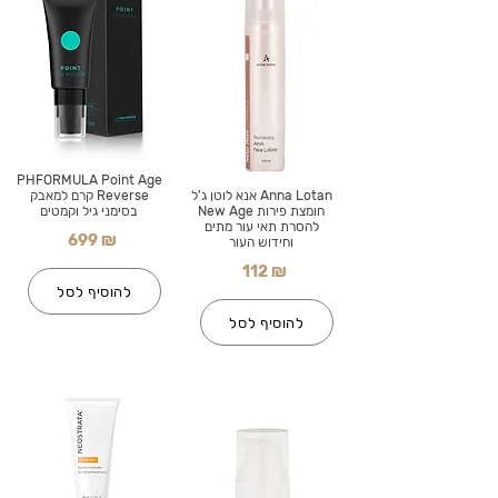
PHFORMULA Point Age
Anna Lotan אנא לוטן ג'ל
Reverse קרם למאבק
חומצת פירות New Age
בסימני גיל וקמטים
להסרת תאי עור מתים
699 ₪
וחידוש העור
112 ₪
להוסיף לסל
להוסיף לסל