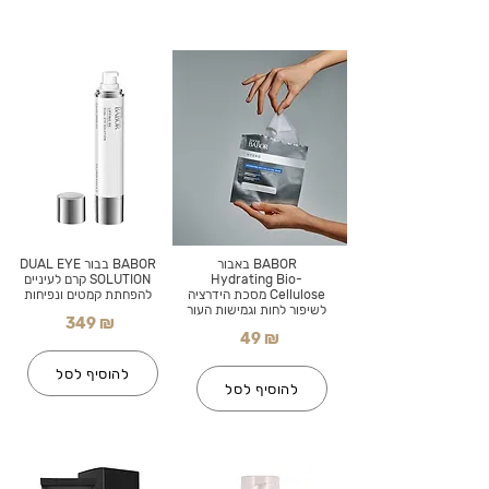
BABOR באבור
BABOR בבור DUAL EYE
Hydrating Bio-
SOLUTION קרם לעיניים
Cellulose מסכת הידרציה
להפחתת קמטים ונפיחות
לשיפור לחות וגמישות העור
349 ₪
49 ₪
להוסיף לסל
להוסיף לסל