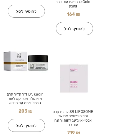
Gold להחייאת עור זוהר
ומוצק
להוסיף לסל
164 ₪
להוסיף לסל
Dr. Kadir ד"ר קדיר קרם
מזין גולד מטריקס לעור
נורמלי ויבש עם חידוש
203 ₪
SR LIPOSOME ערכת קרם
וסרום לצוואר אס אר
אנטי-אייג'ינג לחות והזנה
עור רך
להוסיף לסל
719 ₪