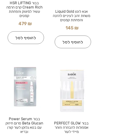
בבור HSR LIFTING
Cream Rich קרם הרמה
אנא לוטן Liquid Gold
עשיר למיצוק והפחתת
משחת זהב לעיניים להזנה
קמטים
והפחתת קמטים
479 ₪
145 ₪
להוסיף לסל
להוסיף לסל
בבור Power Serum
בבור PERFECT GLOW
Beta Glucan סרום חיזוק
אמפולות להבהרה וזוהר
עם בטא גלוקן לעור קורן
מיידי לעור
ובריא