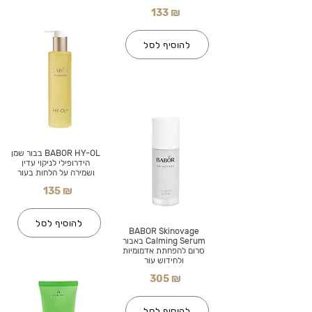
133 ₪
להוסיף לסל
BABOR HY-OL בבור שמן
הידרופילי לניקוי עדין
ושמירה על הלחות בעור
135 ₪
להוסיף לסל
BABOR Skinovage
Calming Serum באבור
סרום להפחתת אדמומיות
ולחידוש עור
305 ₪
להוסיף לסל