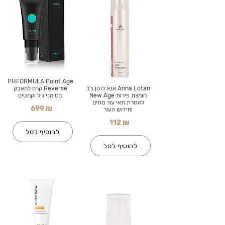
PHFORMULA Point Age
Anna Lotan אנא לוטן ג'ל
Reverse קרם למאבק
חומצת פירות New Age
בסימני גיל וקמטים
להסרת תאי עור מתים
699 ₪
וחידוש העור
112 ₪
להוסיף לסל
להוסיף לסל