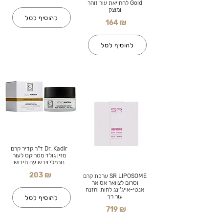
Gold להחייאת עור זוהר
ומוצק
להוסיף לסל
164 ₪
להוסיף לסל
Dr. Kadir ד"ר קדיר קרם
מזין גולד מטריקס לעור
נורמלי ויבש עם חידוש
203 ₪
SR LIPOSOME ערכת קרם
וסרום לצוואר אס אר
אנטי-אייג'ינג לחות והזנה
עור רך
להוסיף לסל
719 ₪