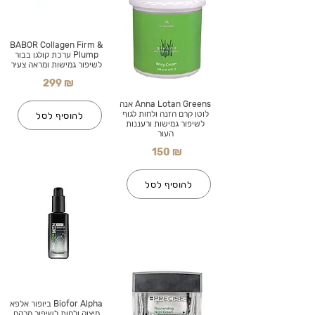
BABOR Collagen Firm &
Plump ערכת קולגן בבור
לשיפור גמישות ומראה צעיר
299 ₪
Anna Lotan Greens אנה
לוטן קרם הזנה ולחות לגוף
להוסיף לסל
לשיפור גמישות ורעננות
העור
150 ₪
להוסיף לסל
Biofor Alpha ביופור אלפא
מיצוק ולחות לשיפור מרקם