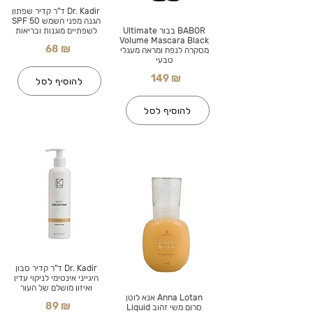
Dr. Kadir ד"ר קדיר שפתון
הגנה מפני השמש SPF 50
BABOR בבור Ultimate
לשפתיים מוגנות ובריאות
Volume Mascara Black
68 ₪
מסקרה לנפח ומראה מעגלי
טבעי
149 ₪
להוסיף לסל
להוסיף לסל
Dr. Kadir ד"ר קדיר סבון
היגייני אינטימי לניקוי עדין
ואיזון מושלם של העור
Anna Lotan אנא לוטן
89 ₪
סרום משי זהוב Liquid