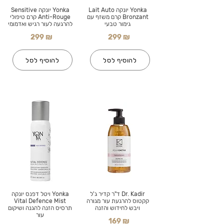
Yonka יונקה Lait Auto
Yonka יונקה Sensitive
Bronzant קרם משזף עם
Anti-Rouge קרם טיפולי
גימור טבעי
להרגעה לעור רגיש ואדמומי
299 ₪
299 ₪
להוסיף לסל
להוסיף לסל
Dr. Kadir ד"ר קדיר ג'ל
Yonka ויטל דפנס יונקה
קקטוס להרגעת עור מגורה
Vital Defence Mist
ויבש לחידוש והזנה
תרסיס הזנה להגנה ושיקום
עור
169 ₪