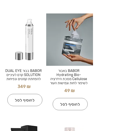
BABOR באבור
BABOR בבור DUAL EYE
Hydrating Bio-
SOLUTION קרם לעיניים
Cellulose מסכת הידרציה
להפחתת קמטים ונפיחות
לשיפור לחות וגמישות העור
349 ₪
49 ₪
להוסיף לסל
להוסיף לסל