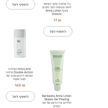
ג'ל אלוורה טהור לשיפור
להוסיף לסל
לחות ונעימות לעור הפנים
והגוף Anna Lotan
Greens
77 ₪
להוסיף לסל
HolyLand הולילנד
Double Action תרחיף
תמיסה לייבוש מהיר של
פצעי אקנה
140 ₪
Barbados Anna Lotan
להוסיף לסל
Skalex Gel Peeling
לפילינג עדין ורענן של עור
הפנים