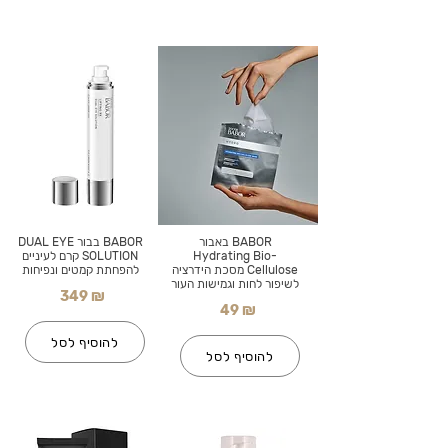
BABOR באבור
BABOR בבור DUAL EYE
Hydrating Bio-
SOLUTION קרם לעיניים
Cellulose מסכת הידרציה
להפחתת קמטים ונפיחות
לשיפור לחות וגמישות העור
349 ₪
49 ₪
להוסיף לסל
להוסיף לסל