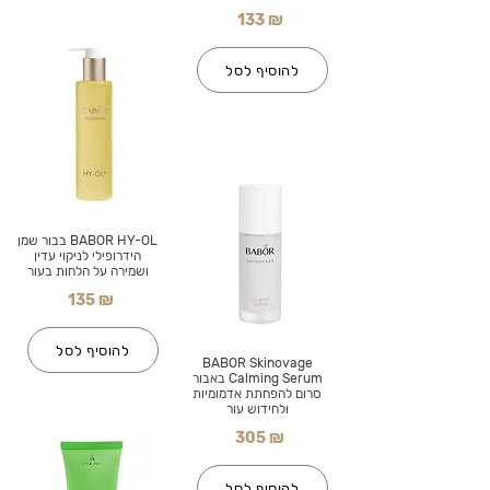
133 ₪
להוסיף לסל
BABOR HY-OL בבור שמן
הידרופילי לניקוי עדין
ושמירה על הלחות בעור
135 ₪
להוסיף לסל
BABOR Skinovage
Calming Serum באבור
סרום להפחתת אדמומיות
ולחידוש עור
305 ₪
להוסיף לסל