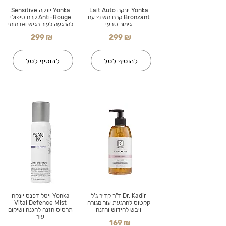
Yonka יונקה Lait Auto
Yonka יונקה Sensitive
Bronzant קרם משזף עם
Anti-Rouge קרם טיפולי
גימור טבעי
להרגעה לעור רגיש ואדמומי
299 ₪
299 ₪
להוסיף לסל
להוסיף לסל
Dr. Kadir ד"ר קדיר ג'ל
Yonka ויטל דפנס יונקה
קקטוס להרגעת עור מגורה
Vital Defence Mist
ויבש לחידוש והזנה
תרסיס הזנה להגנה ושיקום
עור
169 ₪