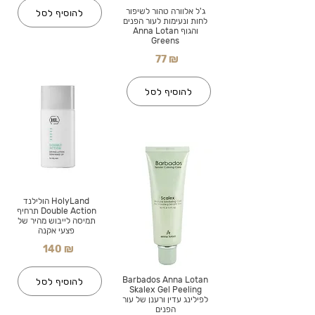
ג'ל אלוורה טהור לשיפור
להוסיף לסל
לחות ונעימות לעור הפנים
והגוף Anna Lotan
Greens
77 ₪
להוסיף לסל
HolyLand הולילנד
Double Action תרחיף
תמיסה לייבוש מהיר של
פצעי אקנה
140 ₪
Barbados Anna Lotan
להוסיף לסל
Skalex Gel Peeling
לפילינג עדין ורענן של עור
הפנים