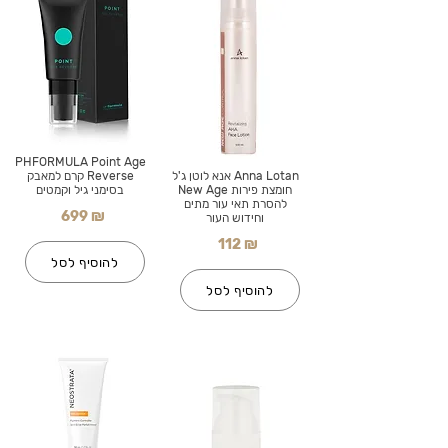
PHFORMULA Point Age
Anna Lotan אנא לוטן ג'ל
Reverse קרם למאבק
חומצת פירות New Age
בסימני גיל וקמטים
להסרת תאי עור מתים
699 ₪
וחידוש העור
112 ₪
להוסיף לסל
להוסיף לסל