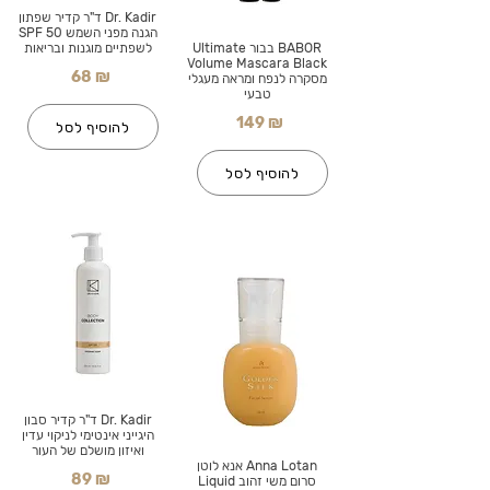
Dr. Kadir ד"ר קדיר שפתון
הגנה מפני השמש SPF 50
BABOR בבור Ultimate
לשפתיים מוגנות ובריאות
Volume Mascara Black
68 ₪
מסקרה לנפח ומראה מעגלי
טבעי
149 ₪
להוסיף לסל
להוסיף לסל
Dr. Kadir ד"ר קדיר סבון
היגייני אינטימי לניקוי עדין
ואיזון מושלם של העור
Anna Lotan אנא לוטן
89 ₪
סרום משי זהוב Liquid