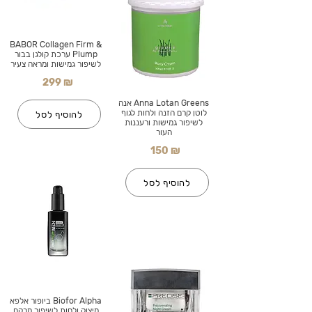
BABOR Collagen Firm &
Plump ערכת קולגן בבור
לשיפור גמישות ומראה צעיר
299 ₪
Anna Lotan Greens אנה
לוטן קרם הזנה ולחות לגוף
להוסיף לסל
לשיפור גמישות ורעננות
העור
150 ₪
להוסיף לסל
Biofor Alpha ביופור אלפא
מיצוק ולחות לשיפור מרקם