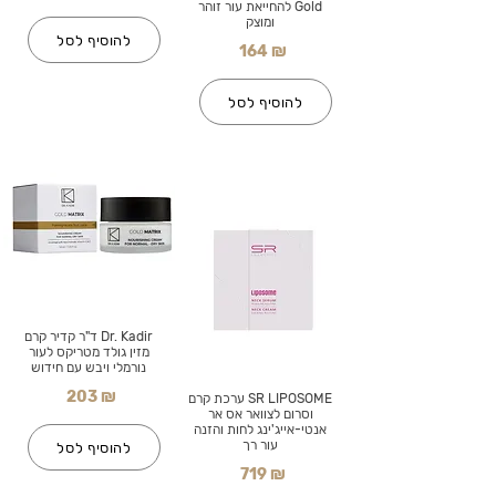
Gold להחייאת עור זוהר
ומוצק
להוסיף לסל
164 ₪
להוסיף לסל
Dr. Kadir ד"ר קדיר קרם
מזין גולד מטריקס לעור
נורמלי ויבש עם חידוש
203 ₪
SR LIPOSOME ערכת קרם
וסרום לצוואר אס אר
אנטי-אייג'ינג לחות והזנה
עור רך
להוסיף לסל
719 ₪