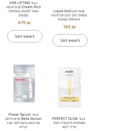
בבור HSR LIFTING
Cream Rich קרם הרמה
אנא לוטן Liquid Gold
עשיר למיצוק והפחתת
משחת זהב לעיניים להזנה
קמטים
והפחתת קמטים
479 ₪
145 ₪
להוסיף לסל
להוסיף לסל
בבור Power Serum
בבור PERFECT GLOW
Beta Glucan סרום חיזוק
אמפולות להבהרה וזוהר
עם בטא גלוקן לעור קורן
מיידי לעור
ובריא