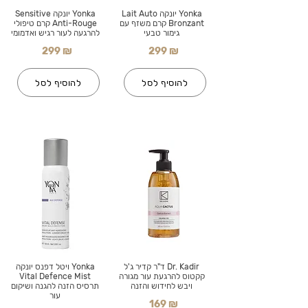
Yonka יונקה Lait Auto
Yonka יונקה Sensitive
Bronzant קרם משזף עם
Anti-Rouge קרם טיפולי
גימור טבעי
להרגעה לעור רגיש ואדמומי
299 ₪
299 ₪
להוסיף לסל
להוסיף לסל
Dr. Kadir ד"ר קדיר ג'ל
Yonka ויטל דפנס יונקה
קקטוס להרגעת עור מגורה
Vital Defence Mist
ויבש לחידוש והזנה
תרסיס הזנה להגנה ושיקום
עור
169 ₪