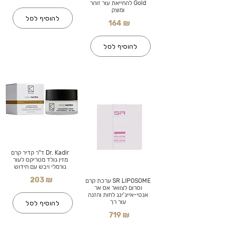
Gold להחייאת עור זוהר
ומוצק
להוסיף לסל
164 ₪
להוסיף לסל
Dr. Kadir ד"ר קדיר קרם
מזין גולד מטריקס לעור
נורמלי ויבש עם חידוש
203 ₪
SR LIPOSOME ערכת קרם
וסרום לצוואר אס אר
אנטי-אייג'ינג לחות והזנה
עור רך
להוסיף לסל
719 ₪