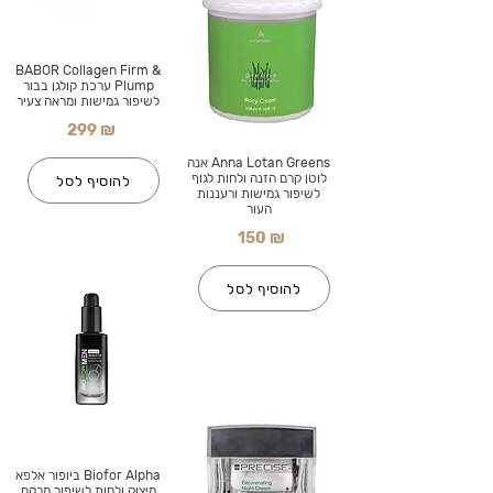
BABOR Collagen Firm &
Plump ערכת קולגן בבור
לשיפור גמישות ומראה צעיר
299 ₪
Anna Lotan Greens אנה
לוטן קרם הזנה ולחות לגוף
להוסיף לסל
לשיפור גמישות ורעננות
העור
150 ₪
להוסיף לסל
Biofor Alpha ביופור אלפא
מיצוק ולחות לשיפור מרקם