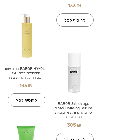
133 ₪
להוסיף לסל
BABOR HY-OL בבור שמן
הידרופילי לניקוי עדין
ושמירה על הלחות בעור
135 ₪
להוסיף לסל
BABOR Skinovage
Calming Serum באבור
סרום להפחתת אדמומיות
ולחידוש עור
305 ₪
להוסיף לסל