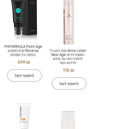
PHFORMULA Point Age
Anna Lotan אנא לוטן ג'ל
Reverse קרם למאבק
חומצת פירות New Age
בסימני גיל וקמטים
להסרת תאי עור מתים
699 ₪
וחידוש העור
112 ₪
להוסיף לסל
להוסיף לסל