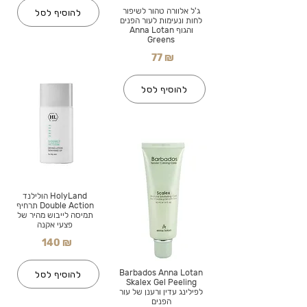
ג'ל אלוורה טהור לשיפור
להוסיף לסל
לחות ונעימות לעור הפנים
והגוף Anna Lotan
Greens
77 ₪
להוסיף לסל
HolyLand הולילנד
Double Action תרחיף
תמיסה לייבוש מהיר של
פצעי אקנה
140 ₪
Barbados Anna Lotan
להוסיף לסל
Skalex Gel Peeling
לפילינג עדין ורענן של עור
הפנים