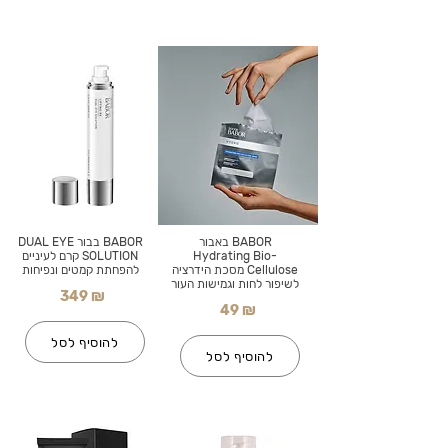
BABOR באבור
BABOR בבור DUAL EYE
Hydrating Bio-
SOLUTION קרם לעיניים
Cellulose מסכת הידרציה
להפחתת קמטים ונפיחות
לשיפור לחות וגמישות העור
349 ₪
49 ₪
להוסיף לסל
להוסיף לסל