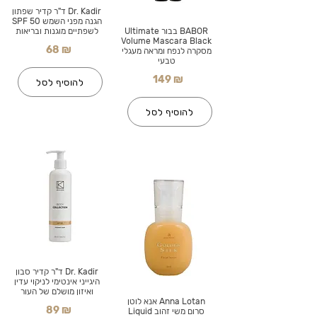
Dr. Kadir ד"ר קדיר שפתון
הגנה מפני השמש SPF 50
BABOR בבור Ultimate
לשפתיים מוגנות ובריאות
Volume Mascara Black
68 ₪
מסקרה לנפח ומראה מעגלי
טבעי
149 ₪
להוסיף לסל
להוסיף לסל
Dr. Kadir ד"ר קדיר סבון
היגייני אינטימי לניקוי עדין
ואיזון מושלם של העור
Anna Lotan אנא לוטן
89 ₪
סרום משי זהוב Liquid