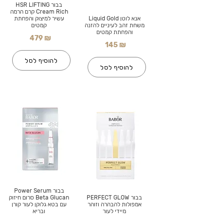
בבור HSR LIFTING
Cream Rich קרם הרמה
אנא לוטן Liquid Gold
עשיר למיצוק והפחתת
משחת זהב לעיניים להזנה
קמטים
והפחתת קמטים
479 ₪
145 ₪
להוסיף לסל
להוסיף לסל
בבור Power Serum
בבור PERFECT GLOW
Beta Glucan סרום חיזוק
אמפולות להבהרה וזוהר
עם בטא גלוקן לעור קורן
מיידי לעור
ובריא