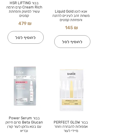
בבור HSR LIFTING
Cream Rich קרם הרמה
אנא לוטן Liquid Gold
עשיר למיצוק והפחתת
משחת זהב לעיניים להזנה
קמטים
והפחתת קמטים
479 ₪
145 ₪
להוסיף לסל
להוסיף לסל
בבור Power Serum
בבור PERFECT GLOW
Beta Glucan סרום חיזוק
אמפולות להבהרה וזוהר
עם בטא גלוקן לעור קורן
מיידי לעור
ובריא