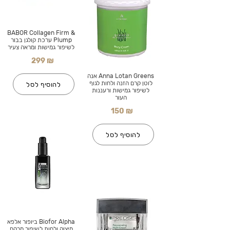
BABOR Collagen Firm &
Plump ערכת קולגן בבור
לשיפור גמישות ומראה צעיר
299 ₪
Anna Lotan Greens אנה
לוטן קרם הזנה ולחות לגוף
להוסיף לסל
לשיפור גמישות ורעננות
העור
150 ₪
להוסיף לסל
Biofor Alpha ביופור אלפא
מיצוק ולחות לשיפור מרקם