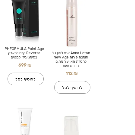
PHFORMULA Point Age
Anna Lotan אנא לוטן ג'ל
Reverse קרם למאבק
חומצת פירות New Age
בסימני גיל וקמטים
להסרת תאי עור מתים
699 ₪
וחידוש העור
112 ₪
להוסיף לסל
להוסיף לסל