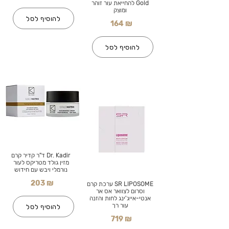
Gold להחייאת עור זוהר
ומוצק
להוסיף לסל
164 ₪
להוסיף לסל
Dr. Kadir ד"ר קדיר קרם
מזין גולד מטריקס לעור
נורמלי ויבש עם חידוש
203 ₪
SR LIPOSOME ערכת קרם
וסרום לצוואר אס אר
אנטי-אייג'ינג לחות והזנה
עור רך
להוסיף לסל
719 ₪