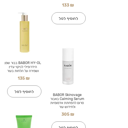
133 ₪
להוסיף לסל
BABOR HY-OL בבור שמן
הידרופילי לניקוי עדין
ושמירה על הלחות בעור
135 ₪
להוסיף לסל
BABOR Skinovage
Calming Serum באבור
סרום להפחתת אדמומיות
ולחידוש עור
305 ₪
להוסיף לסל