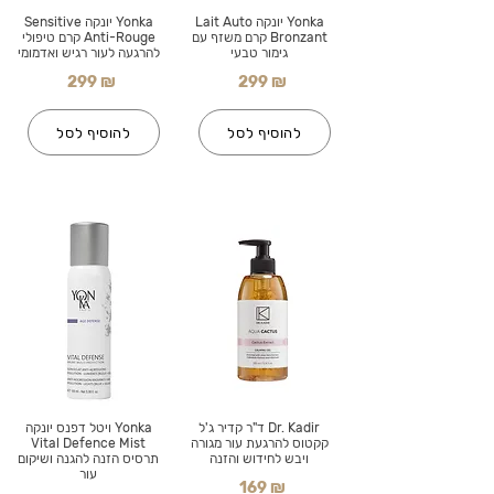
Yonka יונקה Lait Auto
Yonka יונקה Sensitive
Bronzant קרם משזף עם
Anti-Rouge קרם טיפולי
גימור טבעי
להרגעה לעור רגיש ואדמומי
299 ₪
299 ₪
להוסיף לסל
להוסיף לסל
Dr. Kadir ד"ר קדיר ג'ל
Yonka ויטל דפנס יונקה
קקטוס להרגעת עור מגורה
Vital Defence Mist
ויבש לחידוש והזנה
תרסיס הזנה להגנה ושיקום
עור
169 ₪