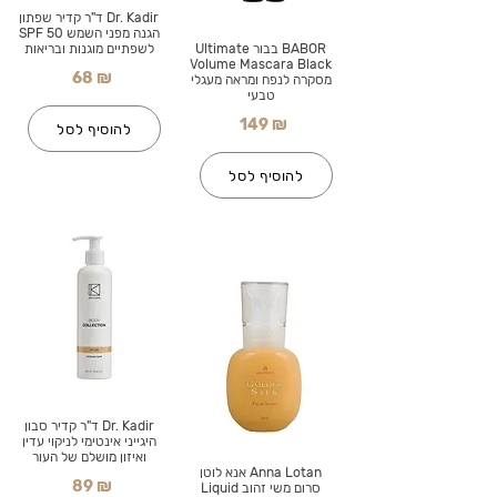
Dr. Kadir ד"ר קדיר שפתון
הגנה מפני השמש SPF 50
BABOR בבור Ultimate
לשפתיים מוגנות ובריאות
Volume Mascara Black
68 ₪
מסקרה לנפח ומראה מעגלי
טבעי
149 ₪
להוסיף לסל
להוסיף לסל
Dr. Kadir ד"ר קדיר סבון
היגייני אינטימי לניקוי עדין
ואיזון מושלם של העור
Anna Lotan אנא לוטן
89 ₪
סרום משי זהוב Liquid