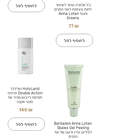
ג'ל אלוורה טהור לשיפור
להוסיף לסל
לחות ונעימות לעור הפנים
והגוף Anna Lotan
Greens
77 ₪
להוסיף לסל
HolyLand הולילנד
Double Action תרחיף
תמיסה לייבוש מהיר של
פצעי אקנה
140 ₪
Barbados Anna Lotan
להוסיף לסל
Skalex Gel Peeling
לפילינג עדין ורענן של עור
הפנים