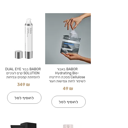
BABOR באבור
BABOR בבור DUAL EYE
Hydrating Bio-
SOLUTION קרם לעיניים
Cellulose מסכת הידרציה
להפחתת קמטים ונפיחות
לשיפור לחות וגמישות העור
349 ₪
49 ₪
להוסיף לסל
להוסיף לסל