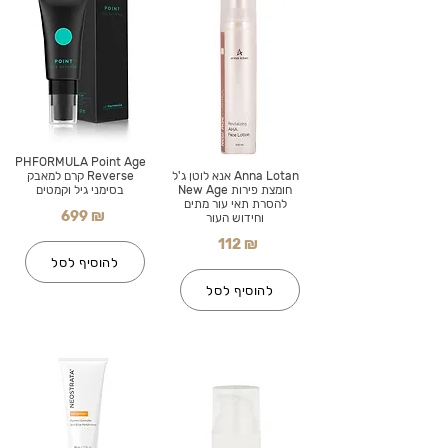
PHFORMULA Point Age
Anna Lotan אנא לוטן ג'ל
Reverse קרם למאבק
חומצת פירות New Age
בסימני גיל וקמטים
להסרת תאי עור מתים
699 ₪
וחידוש העור
112 ₪
להוסיף לסל
להוסיף לסל