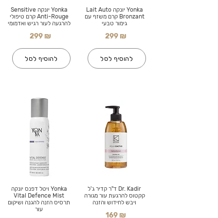
Yonka יונקה Lait Auto
Yonka יונקה Sensitive
Bronzant קרם משזף עם
Anti-Rouge קרם טיפולי
גימור טבעי
להרגעה לעור רגיש ואדמומי
299 ₪
299 ₪
להוסיף לסל
להוסיף לסל
Dr. Kadir ד"ר קדיר ג'ל
Yonka ויטל דפנס יונקה
קקטוס להרגעת עור מגורה
Vital Defence Mist
ויבש לחידוש והזנה
תרסיס הזנה להגנה ושיקום
עור
169 ₪