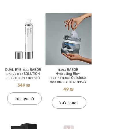
BABOR באבור
BABOR בבור DUAL EYE
Hydrating Bio-
SOLUTION קרם לעיניים
Cellulose מסכת הידרציה
להפחתת קמטים ונפיחות
לשיפור לחות וגמישות העור
349 ₪
49 ₪
להוסיף לסל
להוסיף לסל