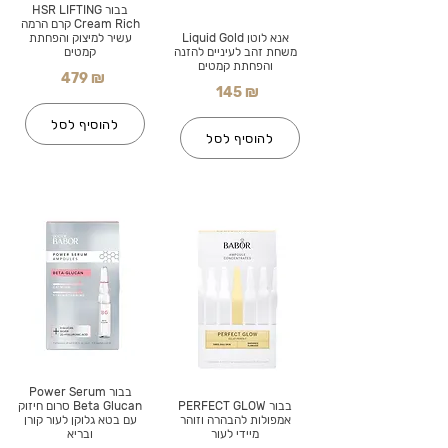
בבור HSR LIFTING
Cream Rich קרם הרמה
אנא לוטן Liquid Gold
עשיר למיצוק והפחתת
משחת זהב לעיניים להזנה
קמטים
והפחתת קמטים
479 ₪
145 ₪
להוסיף לסל
להוסיף לסל
בבור Power Serum
בבור PERFECT GLOW
Beta Glucan סרום חיזוק
אמפולות להבהרה וזוהר
עם בטא גלוקן לעור קורן
מיידי לעור
ובריא