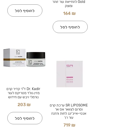
Gold להחייאת עור זוהר
ומוצק
להוסיף לסל
164 ₪
להוסיף לסל
Dr. Kadir ד"ר קדיר קרם
מזין גולד מטריקס לעור
נורמלי ויבש עם חידוש
203 ₪
SR LIPOSOME ערכת קרם
וסרום לצוואר אס אר
אנטי-אייג'ינג לחות והזנה
עור רך
להוסיף לסל
719 ₪