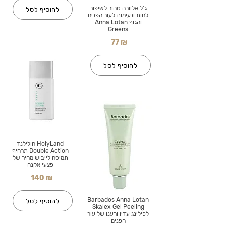
ג'ל אלוורה טהור לשיפור
להוסיף לסל
לחות ונעימות לעור הפנים
והגוף Anna Lotan
Greens
77 ₪
להוסיף לסל
HolyLand הולילנד
Double Action תרחיף
תמיסה לייבוש מהיר של
פצעי אקנה
140 ₪
Barbados Anna Lotan
להוסיף לסל
Skalex Gel Peeling
לפילינג עדין ורענן של עור
הפנים