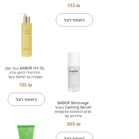
133 ₪
להוסיף לסל
BABOR HY-OL בבור שמן
הידרופילי לניקוי עדין
ושמירה על הלחות בעור
135 ₪
להוסיף לסל
BABOR Skinovage
Calming Serum באבור
סרום להפחתת אדמומיות
ולחידוש עור
305 ₪
להוסיף לסל