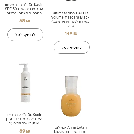
Dr. Kadir ד"ר קדיר שפתון
הגנה מפני השמש SPF 50
BABOR בבור Ultimate
לשפתיים מוגנות ובריאות
Volume Mascara Black
68 ₪
מסקרה לנפח ומראה מעגלי
טבעי
149 ₪
להוסיף לסל
להוסיף לסל
Dr. Kadir ד"ר קדיר סבון
היגייני אינטימי לניקוי עדין
ואיזון מושלם של העור
Anna Lotan אנא לוטן
89 ₪
סרום משי זהוב Liquid