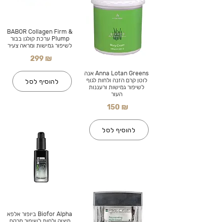
BABOR Collagen Firm &
Plump ערכת קולגן בבור
לשיפור גמישות ומראה צעיר
299 ₪
Anna Lotan Greens אנה
לוטן קרם הזנה ולחות לגוף
להוסיף לסל
לשיפור גמישות ורעננות
העור
150 ₪
להוסיף לסל
Biofor Alpha ביופור אלפא
מיצוק ולחות לשיפור מרקם