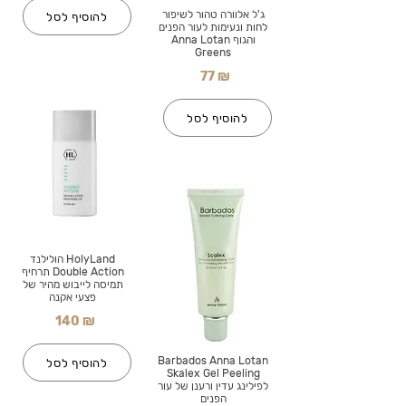
ג'ל אלוורה טהור לשיפור
להוסיף לסל
לחות ונעימות לעור הפנים
והגוף Anna Lotan
Greens
77 ₪
להוסיף לסל
HolyLand הולילנד
Double Action תרחיף
תמיסה לייבוש מהיר של
פצעי אקנה
140 ₪
Barbados Anna Lotan
להוסיף לסל
Skalex Gel Peeling
לפילינג עדין ורענן של עור
הפנים