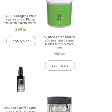
BABOR Collagen Firm &
Plump ערכת קולגן בבור
לשיפור גמישות ומראה צעיר
299 ₪
Anna Lotan Greens אנה
לוטן קרם הזנה ולחות לגוף
להוסיף לסל
לשיפור גמישות ורעננות
העור
150 ₪
להוסיף לסל
Biofor Alpha ביופור אלפא
מיצוק ולחות לשיפור מרקם