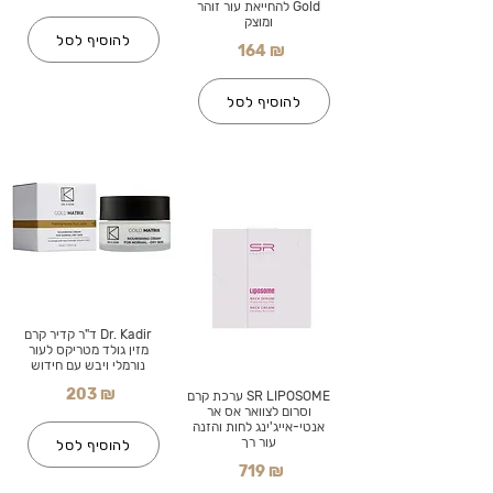
Gold להחייאת עור זוהר
ומוצק
להוסיף לסל
164 ₪
להוסיף לסל
Dr. Kadir ד"ר קדיר קרם
מזין גולד מטריקס לעור
נורמלי ויבש עם חידוש
203 ₪
SR LIPOSOME ערכת קרם
וסרום לצוואר אס אר
אנטי-אייג'ינג לחות והזנה
עור רך
להוסיף לסל
719 ₪