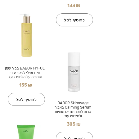
133 ₪
להוסיף לסל
BABOR HY-OL בבור שמן
הידרופילי לניקוי עדין
ושמירה על הלחות בעור
135 ₪
להוסיף לסל
BABOR Skinovage
Calming Serum באבור
סרום להפחתת אדמומיות
ולחידוש עור
305 ₪
להוסיף לסל