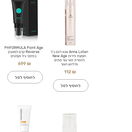
PHFORMULA Point Age
Anna Lotan אנא לוטן ג'ל
Reverse קרם למאבק
חומצת פירות New Age
בסימני גיל וקמטים
להסרת תאי עור מתים
699 ₪
וחידוש העור
112 ₪
להוסיף לסל
להוסיף לסל