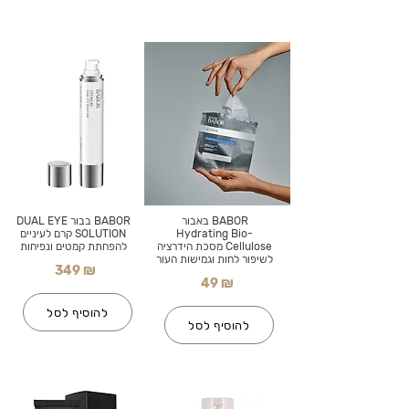
BABOR באבור
BABOR בבור DUAL EYE
Hydrating Bio-
SOLUTION קרם לעיניים
Cellulose מסכת הידרציה
להפחתת קמטים ונפיחות
לשיפור לחות וגמישות העור
349 ₪
49 ₪
להוסיף לסל
להוסיף לסל