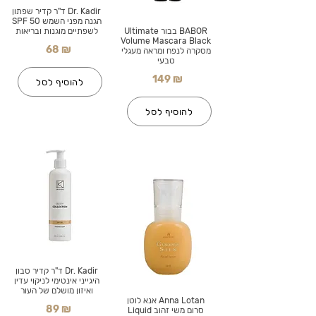
Dr. Kadir ד"ר קדיר שפתון
הגנה מפני השמש SPF 50
BABOR בבור Ultimate
לשפתיים מוגנות ובריאות
Volume Mascara Black
68 ₪
מסקרה לנפח ומראה מעגלי
טבעי
149 ₪
להוסיף לסל
להוסיף לסל
Dr. Kadir ד"ר קדיר סבון
היגייני אינטימי לניקוי עדין
ואיזון מושלם של העור
Anna Lotan אנא לוטן
89 ₪
סרום משי זהוב Liquid