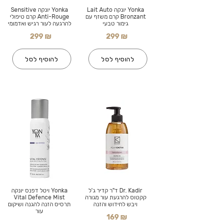
Yonka יונקה Lait Auto
Yonka יונקה Sensitive
Bronzant קרם משזף עם
Anti-Rouge קרם טיפולי
גימור טבעי
להרגעה לעור רגיש ואדמומי
299 ₪
299 ₪
להוסיף לסל
להוסיף לסל
Dr. Kadir ד"ר קדיר ג'ל
Yonka ויטל דפנס יונקה
קקטוס להרגעת עור מגורה
Vital Defence Mist
ויבש לחידוש והזנה
תרסיס הזנה להגנה ושיקום
עור
169 ₪