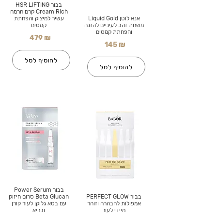
בבור HSR LIFTING
Cream Rich קרם הרמה
אנא לוטן Liquid Gold
עשיר למיצוק והפחתת
משחת זהב לעיניים להזנה
קמטים
והפחתת קמטים
479 ₪
145 ₪
להוסיף לסל
להוסיף לסל
בבור Power Serum
בבור PERFECT GLOW
Beta Glucan סרום חיזוק
אמפולות להבהרה וזוהר
עם בטא גלוקן לעור קורן
מיידי לעור
ובריא