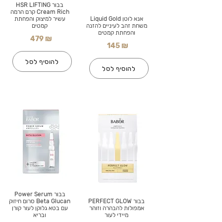
בבור HSR LIFTING
Cream Rich קרם הרמה
אנא לוטן Liquid Gold
עשיר למיצוק והפחתת
משחת זהב לעיניים להזנה
קמטים
והפחתת קמטים
479 ₪
145 ₪
להוסיף לסל
להוסיף לסל
בבור Power Serum
בבור PERFECT GLOW
Beta Glucan סרום חיזוק
אמפולות להבהרה וזוהר
עם בטא גלוקן לעור קורן
מיידי לעור
ובריא