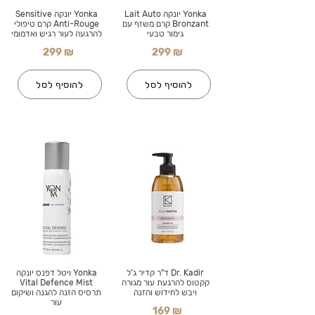
Yonka יונקה Lait Auto
Yonka יונקה Sensitive
Bronzant קרם משזף עם
Anti-Rouge קרם טיפולי
גימור טבעי
להרגעה לעור רגיש ואדמומי
299 ₪
299 ₪
להוסיף לסל
להוסיף לסל
Dr. Kadir ד"ר קדיר ג'ל
Yonka ויטל דפנס יונקה
קקטוס להרגעת עור מגורה
Vital Defence Mist
ויבש לחידוש והזנה
תרסיס הזנה להגנה ושיקום
עור
169 ₪