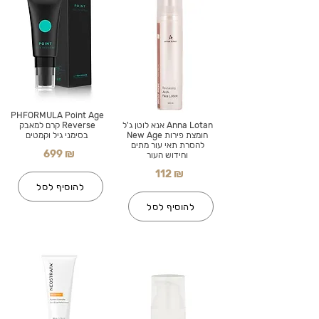
PHFORMULA Point Age
Anna Lotan אנא לוטן ג'ל
Reverse קרם למאבק
חומצת פירות New Age
בסימני גיל וקמטים
להסרת תאי עור מתים
699 ₪
וחידוש העור
112 ₪
להוסיף לסל
להוסיף לסל