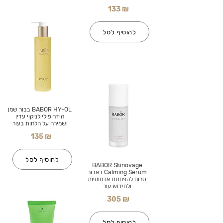
133 ₪
להוסיף לסל
BABOR HY-OL בבור שמן
הידרופילי לניקוי עדין
ושמירה על הלחות בעור
135 ₪
להוסיף לסל
BABOR Skinovage
Calming Serum באבור
סרום להפחתת אדמומיות
ולחידוש עור
305 ₪
להוסיף לסל