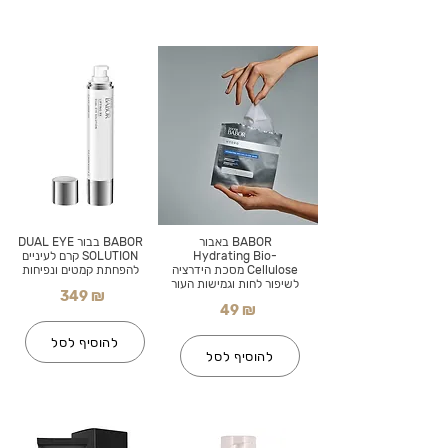
BABOR באבור
BABOR בבור DUAL EYE
Hydrating Bio-
SOLUTION קרם לעיניים
Cellulose מסכת הידרציה
להפחתת קמטים ונפיחות
לשיפור לחות וגמישות העור
349 ₪
49 ₪
להוסיף לסל
להוסיף לסל