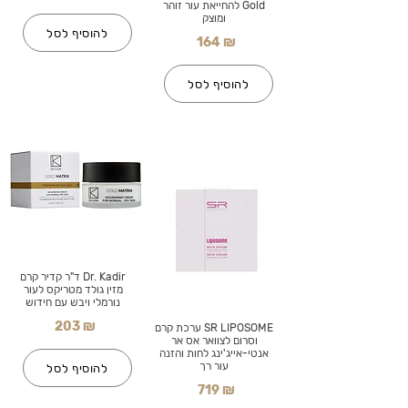
Gold להחייאת עור זוהר
ומוצק
להוסיף לסל
164 ₪
להוסיף לסל
Dr. Kadir ד"ר קדיר קרם
מזין גולד מטריקס לעור
נורמלי ויבש עם חידוש
203 ₪
SR LIPOSOME ערכת קרם
וסרום לצוואר אס אר
אנטי-אייג'ינג לחות והזנה
עור רך
להוסיף לסל
719 ₪