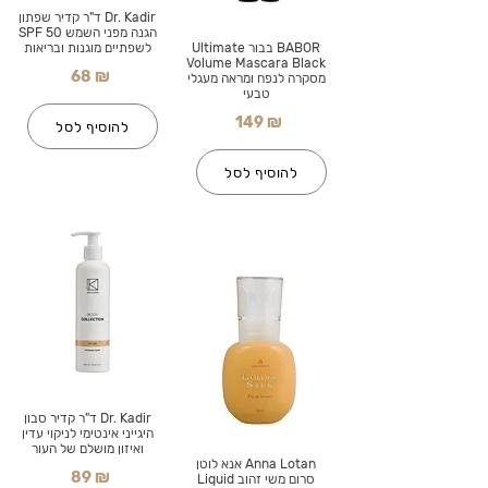
Dr. Kadir ד"ר קדיר שפתון
הגנה מפני השמש SPF 50
BABOR בבור Ultimate
לשפתיים מוגנות ובריאות
Volume Mascara Black
68 ₪
מסקרה לנפח ומראה מעגלי
טבעי
149 ₪
להוסיף לסל
להוסיף לסל
Dr. Kadir ד"ר קדיר סבון
היגייני אינטימי לניקוי עדין
ואיזון מושלם של העור
Anna Lotan אנא לוטן
89 ₪
סרום משי זהוב Liquid