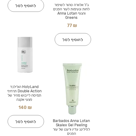
ג'ל אלוורה טהור לשיפור
להוסיף לסל
לחות ונעימות לעור הפנים
והגוף Anna Lotan
Greens
77 ₪
להוסיף לסל
HolyLand הולילנד
Double Action תרחיף
תמיסה לייבוש מהיר של
פצעי אקנה
140 ₪
Barbados Anna Lotan
להוסיף לסל
Skalex Gel Peeling
לפילינג עדין ורענן של עור
הפנים