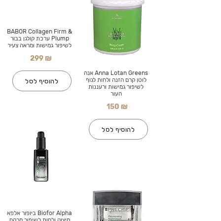
BABOR Collagen Firm &
Plump ערכת קולגן בבור
לשיפור גמישות ומראה צעיר
299 ₪
Anna Lotan Greens אנה
לוטן קרם הזנה ולחות לגוף
להוסיף לסל
לשיפור גמישות ורעננות
העור
150 ₪
להוסיף לסל
Biofor Alpha ביופור אלפא
מיצוק ולחות לשיפור מרקם