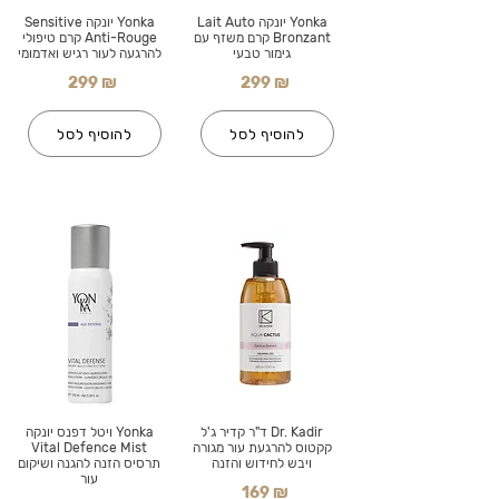
Yonka יונקה Lait Auto
Yonka יונקה Sensitive
Bronzant קרם משזף עם
Anti-Rouge קרם טיפולי
גימור טבעי
להרגעה לעור רגיש ואדמומי
299 ₪
299 ₪
להוסיף לסל
להוסיף לסל
Dr. Kadir ד"ר קדיר ג'ל
Yonka ויטל דפנס יונקה
קקטוס להרגעת עור מגורה
Vital Defence Mist
ויבש לחידוש והזנה
תרסיס הזנה להגנה ושיקום
עור
169 ₪