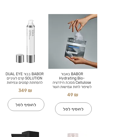
BABOR באבור
BABOR בבור DUAL EYE
Hydrating Bio-
SOLUTION קרם לעיניים
Cellulose מסכת הידרציה
להפחתת קמטים ונפיחות
לשיפור לחות וגמישות העור
349 ₪
49 ₪
להוסיף לסל
להוסיף לסל