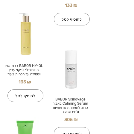
133 ₪
להוסיף לסל
BABOR HY-OL בבור שמן
הידרופילי לניקוי עדין
ושמירה על הלחות בעור
135 ₪
להוסיף לסל
BABOR Skinovage
Calming Serum באבור
סרום להפחתת אדמומיות
ולחידוש עור
305 ₪
להוסיף לסל