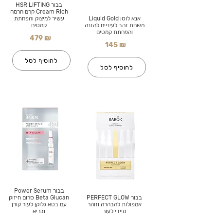
בבור HSR LIFTING
Cream Rich קרם הרמה
אנא לוטן Liquid Gold
עשיר למיצוק והפחתת
משחת זהב לעיניים להזנה
קמטים
והפחתת קמטים
479 ₪
145 ₪
להוסיף לסל
להוסיף לסל
בבור Power Serum
בבור PERFECT GLOW
Beta Glucan סרום חיזוק
אמפולות להבהרה וזוהר
עם בטא גלוקן לעור קורן
מיידי לעור
ובריא