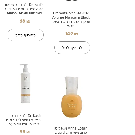
Dr. Kadir ד"ר קדיר שפתון
הגנה מפני השמש SPF 50
BABOR בבור Ultimate
לשפתיים מוגנות ובריאות
Volume Mascara Black
68 ₪
מסקרה לנפח ומראה מעגלי
טבעי
149 ₪
להוסיף לסל
להוסיף לסל
Dr. Kadir ד"ר קדיר סבון
היגייני אינטימי לניקוי עדין
ואיזון מושלם של העור
Anna Lotan אנא לוטן
89 ₪
סרום משי זהוב Liquid