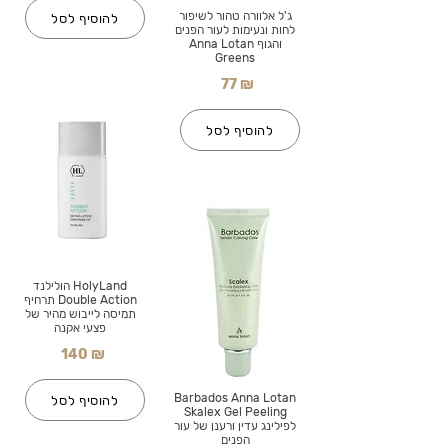
ג'ל אלוורה טהור לשיפור
להוסיף לסל
לחות ונעימות לעור הפנים
והגוף Anna Lotan
Greens
77 ₪
להוסיף לסל
HolyLand הולילנד
Double Action תרחיף
תמיסה לייבוש מהיר של
פצעי אקנה
140 ₪
Barbados Anna Lotan
להוסיף לסל
Skalex Gel Peeling
לפילינג עדין ורענן של עור
הפנים