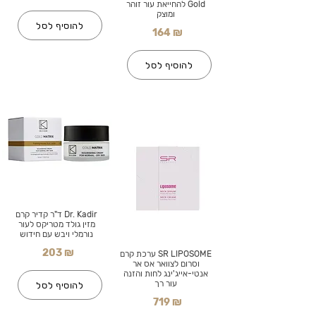
Gold להחייאת עור זוהר
ומוצק
להוסיף לסל
164 ₪
להוסיף לסל
Dr. Kadir ד"ר קדיר קרם
מזין גולד מטריקס לעור
נורמלי ויבש עם חידוש
203 ₪
SR LIPOSOME ערכת קרם
וסרום לצוואר אס אר
אנטי-אייג'ינג לחות והזנה
עור רך
להוסיף לסל
719 ₪