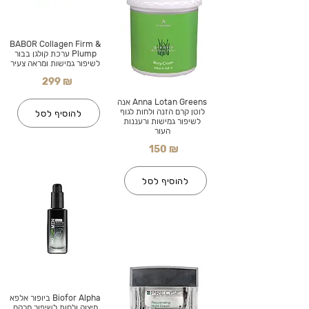
BABOR Collagen Firm &
Plump ערכת קולגן בבור
לשיפור גמישות ומראה צעיר
299 ₪
Anna Lotan Greens אנה
לוטן קרם הזנה ולחות לגוף
להוסיף לסל
לשיפור גמישות ורעננות
העור
150 ₪
להוסיף לסל
Biofor Alpha ביופור אלפא
מיצוק ולחות לשיפור מרקם