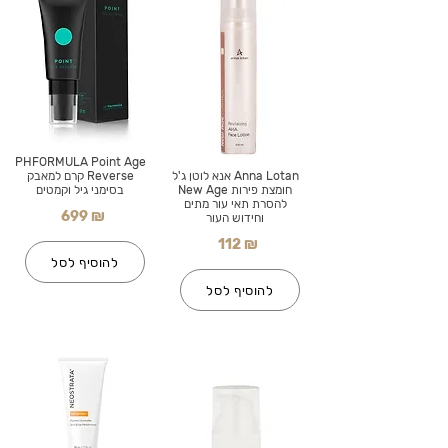
PHFORMULA Point Age
Anna Lotan אנא לוטן ג'ל
Reverse קרם למאבק
חומצת פירות New Age
בסימני גיל וקמטים
להסרת תאי עור מתים
699 ₪
וחידוש העור
112 ₪
להוסיף לסל
להוסיף לסל