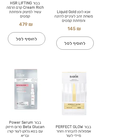
בבור HSR LIFTING
Cream Rich קרם הרמה
אנא לוטן Liquid Gold
עשיר למיצוק והפחתת
משחת זהב לעיניים להזנה
קמטים
והפחתת קמטים
479 ₪
145 ₪
להוסיף לסל
להוסיף לסל
בבור Power Serum
בבור PERFECT GLOW
Beta Glucan סרום חיזוק
אמפולות להבהרה וזוהר
עם בטא גלוקן לעור קורן
מיידי לעור
ובריא