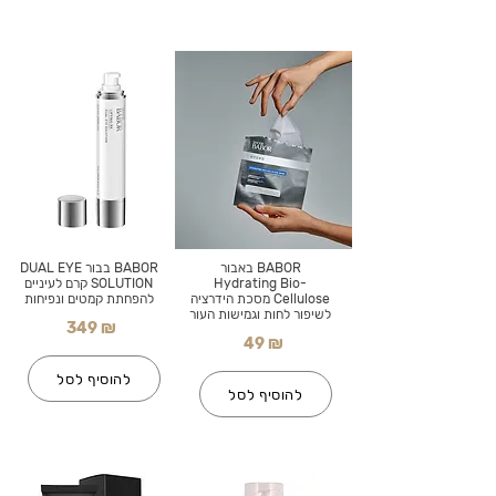
BABOR באבור
BABOR בבור DUAL EYE
Hydrating Bio-
SOLUTION קרם לעיניים
Cellulose מסכת הידרציה
להפחתת קמטים ונפיחות
לשיפור לחות וגמישות העור
349 ₪
49 ₪
להוסיף לסל
להוסיף לסל