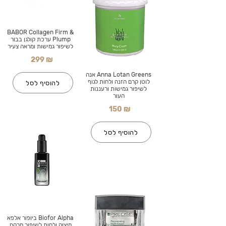
BABOR Collagen Firm &
Plump ערכת קולגן בבור
לשיפור גמישות ומראה צעיר
299 ₪
Anna Lotan Greens אנה
לוטן קרם הזנה ולחות לגוף
להוסיף לסל
לשיפור גמישות ורעננות
העור
150 ₪
להוסיף לסל
Biofor Alpha ביופור אלפא
מיצוק ולחות לשיפור מרקם