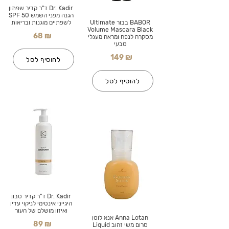
Dr. Kadir ד"ר קדיר שפתון
הגנה מפני השמש SPF 50
BABOR בבור Ultimate
לשפתיים מוגנות ובריאות
Volume Mascara Black
68 ₪
מסקרה לנפח ומראה מעגלי
טבעי
149 ₪
להוסיף לסל
להוסיף לסל
Dr. Kadir ד"ר קדיר סבון
היגייני אינטימי לניקוי עדין
ואיזון מושלם של העור
Anna Lotan אנא לוטן
89 ₪
סרום משי זהוב Liquid