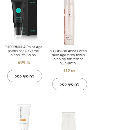
PHFORMULA Point Age
Anna Lotan אנא לוטן ג'ל
Reverse קרם למאבק
חומצת פירות New Age
בסימני גיל וקמטים
להסרת תאי עור מתים
699 ₪
וחידוש העור
112 ₪
להוסיף לסל
להוסיף לסל