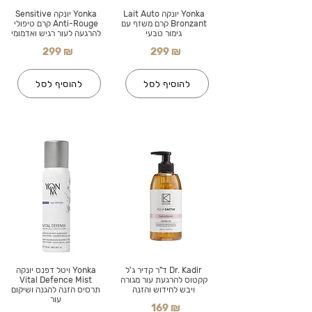
Yonka יונקה Lait Auto
Yonka יונקה Sensitive
Bronzant קרם משזף עם
Anti-Rouge קרם טיפולי
גימור טבעי
להרגעה לעור רגיש ואדמומי
299 ₪
299 ₪
להוסיף לסל
להוסיף לסל
Dr. Kadir ד"ר קדיר ג'ל
Yonka ויטל דפנס יונקה
קקטוס להרגעת עור מגורה
Vital Defence Mist
ויבש לחידוש והזנה
תרסיס הזנה להגנה ושיקום
עור
169 ₪