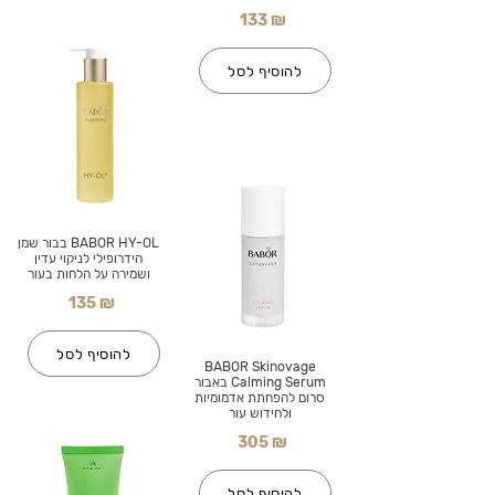
133 ₪
להוסיף לסל
BABOR HY-OL בבור שמן
הידרופילי לניקוי עדין
ושמירה על הלחות בעור
135 ₪
להוסיף לסל
BABOR Skinovage
Calming Serum באבור
סרום להפחתת אדמומיות
ולחידוש עור
305 ₪
להוסיף לסל