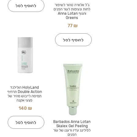
ג'ל אלוורה טהור לשיפור
להוסיף לסל
לחות ונעימות לעור הפנים
והגוף Anna Lotan
Greens
77 ₪
להוסיף לסל
HolyLand הולילנד
Double Action תרחיף
תמיסה לייבוש מהיר של
פצעי אקנה
140 ₪
Barbados Anna Lotan
להוסיף לסל
Skalex Gel Peeling
לפילינג עדין ורענן של עור
הפנים