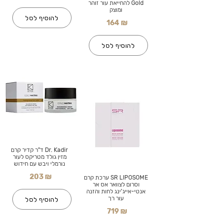
Gold להחייאת עור זוהר
ומוצק
להוסיף לסל
164 ₪
להוסיף לסל
Dr. Kadir ד"ר קדיר קרם
מזין גולד מטריקס לעור
נורמלי ויבש עם חידוש
203 ₪
SR LIPOSOME ערכת קרם
וסרום לצוואר אס אר
אנטי-אייג'ינג לחות והזנה
עור רך
להוסיף לסל
719 ₪