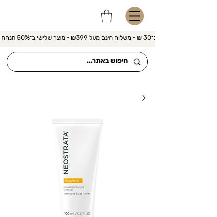
משלוח מהיר ב־30 ₪ • משלוח חינם מעל ₪399 • מוצר שלישי ב־50% הנחה 