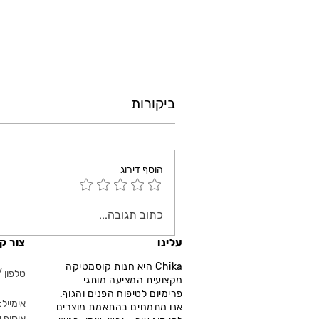
ביקורות
הוסף דירוג
כתוב תגובה...
עלינו
צור ק
Chika היא חנות קוסמטיקה
טלפון / ווא
מקצועית המציעה מותגי
פרימיום לטיפוח הפנים והגוף.
אימייל: fo@chika.co.il
אנו מתמחים בהתאמת מוצרים
איסוף ע