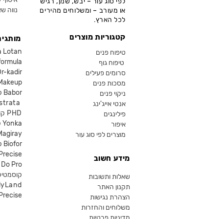
לפי סוג עור – יבש, שמן, רגיש
נווה שא
או מעורב – ומשלוחים מהירים
לכל הארץ.
קטגוריות מוצרים
מותגים
קוסמטיקה an
טיפוח פנים
קוסמטיקה ula
טיפוח גוף
קוסמטיקה kadir
סרומים פעילים
איפור eup
מסכות פנים
קוסמטיקה Babor
ניקוי פנים
קוסמטיקה ta
אנטי אייג'ינג
קוסמטיקה PHD
פילינגים
קוסמטיקה Yonka
איפור
Magiray
מוצרים לפי סוג עור
קוסמטיקה Biofor
קוסמטיקה recise
מידע חשוב
קוסמטיקה Do Pro
SR קוסמטי
שאלות ותשובות
lyLand
תקנון האתר
פרסייס איפור ecise
הצהרת נגישות
משלוחים והחזרות
מדיניות פרטיות