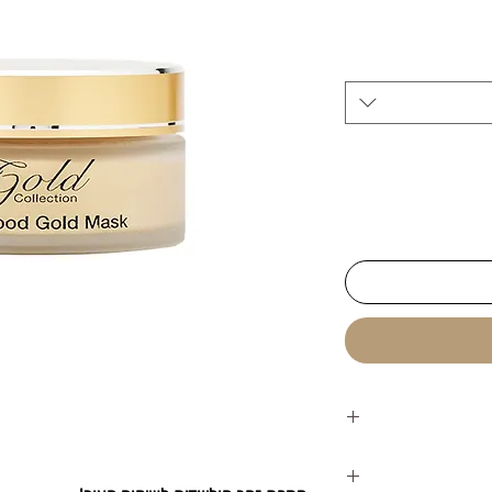
ם עשויה מזהב טהור,
מפחיתה סימני