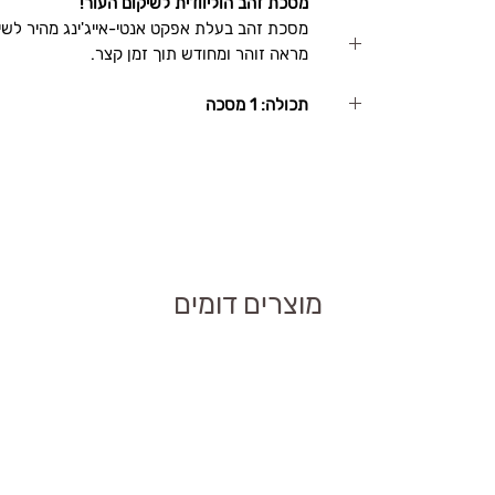
מסכת זהב הוליוודית לשיקום העור!
 לעור, מאזן את
מסכת זהב בעלת אפקט אנטי-אייג'ינג מהיר לשיק
מראה זוהר ומחודש תוך זמן קצר.
חייאת עור הפנים.
י השימוש.
תכולה: 1 מסכה
נסיבית ומפחיתה את
-SR Gold Collection
האם SR Gold Collection Hollywood Gold Mask מסכת
יש להשאיר את המסכה על עור הפנים למשך 10-15
גי העור?
לל עור רגיש,
 ולייבש בעדינות.
עור.
לחידוש עור הפנים.
השימוש ולפעול לפי
ור מרקם העור.
מוצרים דומים
?
בוע כחלק משגרת