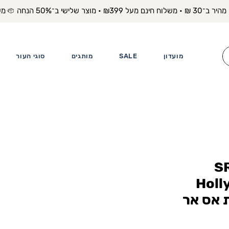
משלוח מה
מועדון
SALE
מותגים
סוגי העור
SR
Holl
ת אס אר