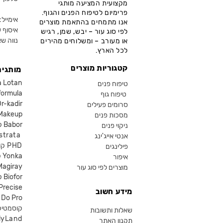
מקצועית המציעה מותגי
פרימיום לטיפוח הפנים והגוף.
אימייל: fo@chika.co.il
אנו מתמחים בהתאמת מוצרים
איסוף ע
לפי סוג עור – יבש, שמן, רגיש
נווה שא
או מעורב – ומשלוחים מהירים
לכל הארץ.
קטגוריות מוצרים
מותגים
קוסמטיקה an
טיפוח פנים
קוסמטיקה ula
טיפוח גוף
קוסמטיקה kadir
סרומים פעילים
איפור eup
מסכות פנים
קוסמטיקה Babor
ניקוי פנים
קוסמטיקה ta
אנטי אייג'ינג
קוסמטיקה PHD
פילינגים
קוסמטיקה Yonka
איפור
Magiray
מוצרים לפי סוג עור
קוסמטיקה Biofor
קוסמטיקה recise
מידע חשוב
קוסמטיקה Do Pro
SR קוסמטי
שאלות ותשובות
lyLand
תקנון האתר