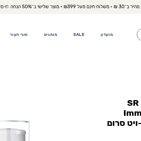
משלוח מה
מועדון
SALE
מותגים
סוגי העור
SR
Imm
פו-ויט סרום