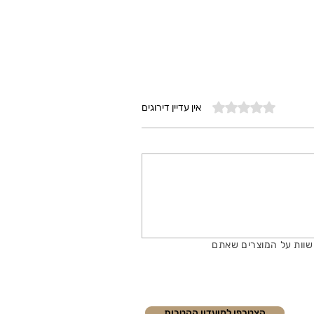
דירוג של 0 מתוך 5 כוכבים
אין עדיין דירוגים
שוות על המוצרים שאתם
הצטרפו למועדון ההטבות