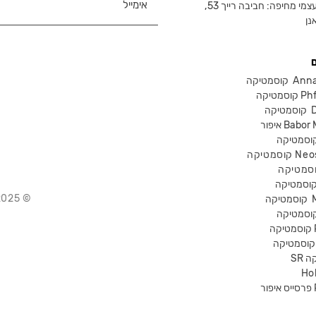
צמי מחיפה: חביבה רייך 53,
נן
Anna Lot
Phform
Dr-
Babor Mak
Neostra
© 2025 Chika – חנות קוסמטיקה מקצועית
קוסמטיקה
P
קה
Ho
Pr