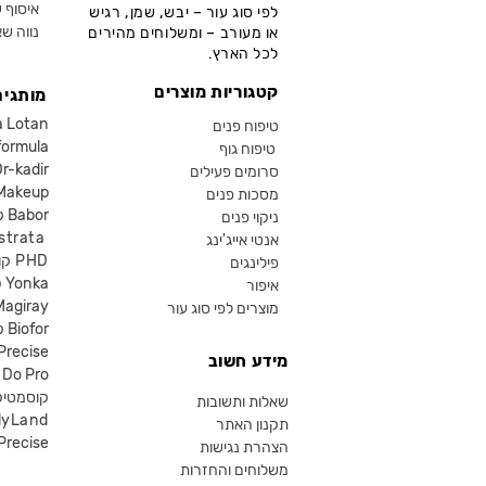
איסוף ע
לפי סוג עור – יבש, שמן, רגיש
נווה שא
או מעורב – ומשלוחים מהירים
לכל הארץ.
קטגוריות מוצרים
מותגים
קוסמטיקה an
טיפוח פנים
קוסמטיקה ula
טיפוח גוף
קוסמטיקה kadir
סרומים פעילים
איפור eup
מסכות פנים
קוסמטיקה Babor
ניקוי פנים
קוסמטיקה ta
אנטי אייג'ינג
קוסמטיקה PHD
פילינגים
קוסמטיקה Yonka
איפור
Magiray
מוצרים לפי סוג עור
קוסמטיקה Biofor
קוסמטיקה recise
מידע חשוב
קוסמטיקה Do Pro
SR קוסמטי
שאלות ותשובות
lyLand
תקנון האתר
פרסייס איפור ecise
הצהרת נגישות
משלוחים והחזרות