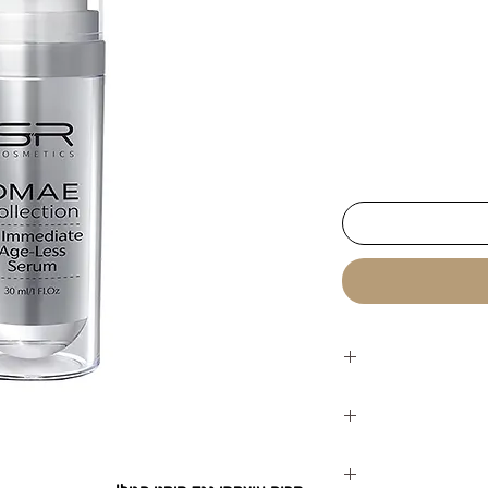
י אייג’ינג עשיר
דקנות מיידית
 ולמצק את העור.
מפחיתה את המראה