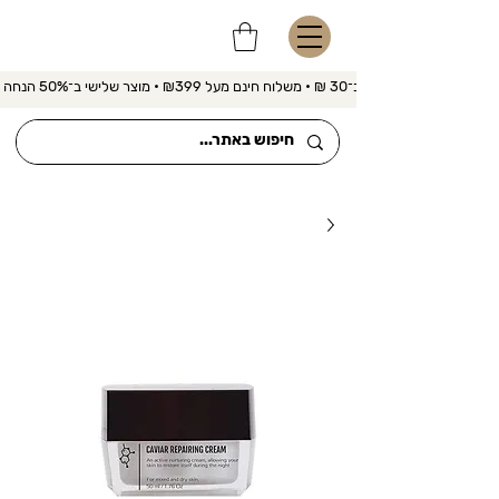
משלוח מהיר ב־30 ₪ • משלוח חינם מעל ₪399 • מוצר שלישי ב־50% הנחה 