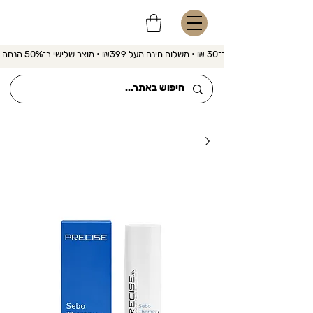
משלוח מהיר ב־30 ₪ • משלוח חינם מעל ₪399 • מוצר שלישי ב־50% הנחה 