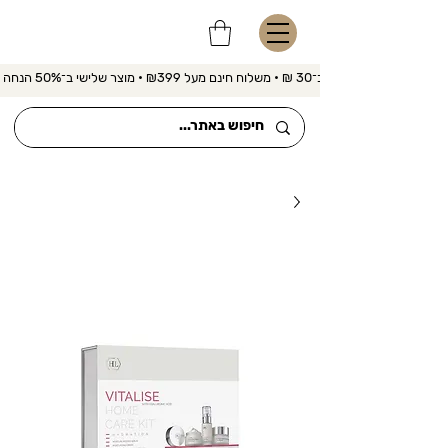
משלוח מהיר ב־30 ₪ • משלוח חינם מעל ₪399 • מוצר שלישי ב־50% הנחה 