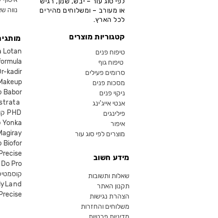
לפי סוג עור – יבש, שמן, רגיש
נווה שא
או מעורב – ומשלוחים מהירים
לכל הארץ.
קטגוריות מוצרים
מותגים
קוסמטיקה an
טיפוח פנים
קוסמטיקה ula
טיפוח גוף
קוסמטיקה kadir
סרומים פעילים
איפור eup
מסכות פנים
קוסמטיקה Babor
ניקוי פנים
קוסמטיקה ta
אנטי אייג'ינג
קוסמטיקה PHD
פילינגים
קוסמטיקה Yonka
איפור
Magiray
מוצרים לפי סוג עור
קוסמטיקה Biofor
קוסמטיקה recise
מידע חשוב
קוסמטיקה Do Pro
SR קוסמטי
שאלות ותשובות
lyLand
תקנון האתר
פרסייס איפור ecise
הצהרת נגישות
משלוחים והחזרות
מדיניות פרטיות