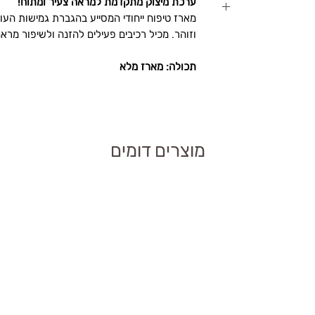
ערכת מיצוק מתקדמת למראה צעיר ומתוח!
ר
באופן אחיד.
מארז טיפוח ייחודי המסייע בהגברת גמישות העו
 לחלוטין.
האם ערכת מיצוק פרפקט טיים הולילנד Perfect Time Kit
וזוהר. מכיל רכיבים פעילים להזנה ולשיפור מרא
ל עור פנים נקי.
השימוש ולפעול לפי
תכולה: מארז מלא
סייעת בהידוק העור
ים?
פחתת קמטוטים,
מוצרים דומים
ה?