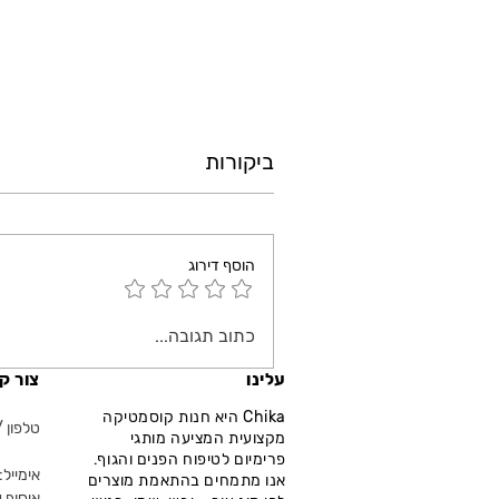
ביקורות
הוסף דירוג
כתוב תגובה...
עלינו
צור ק
Chika היא חנות קוסמטיקה
טלפון / ווא
מקצועית המציעה מותגי
פרימיום לטיפוח הפנים והגוף.
אימייל: fo@chika.co.il
אנו מתמחים בהתאמת מוצרים
איסוף ע