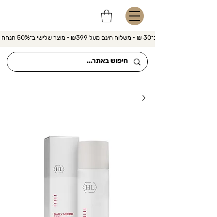
משלוח מהיר ב־30 ₪ • משלוח חינם מעל ₪399 • מוצר שלישי ב־50% הנחה 