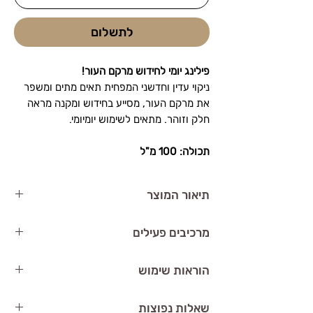
לתשלום
פילינג יומי לחידוש מרקם העור!
ניקוי עדין וחדשני המפחית תאים מתים ומשפר
את מרקם העור, מסייע בחידוש ומקנה מראה
חלק וזוהר. מתאים לשימוש יומיומי.
תכולה: 100 מ"ל
תיאור המוצר
Daily Micro Peel
של הולילנד הוא טיפול ניקוי
מרכיבים פעילים
וחידוש שמסייע בשיפור מרקם העור. הפילינג
עדין אך יעיל, מסיר תאי עור מתים ומזין את
חומצה גליקולית
– מסייעת בהבהרת העור
הוראות שימוש
עור הפנים.
ובחידוש תאי העור.
יתרונות המוצר:
חומצה לקטית
– מעניקה לחות ומעדנת את
יש לנקות את עור הפנים היטב לפני
שאלות נפוצות
הסרת תאי עור מתים והחייאת עור הפנים
מרקם העור.