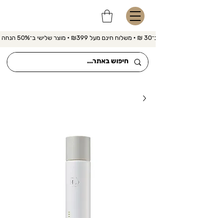
משלוח מהיר ב־30 ₪ • משלוח חינם מעל ₪399 • מוצר שלישי ב־50% הנחה 