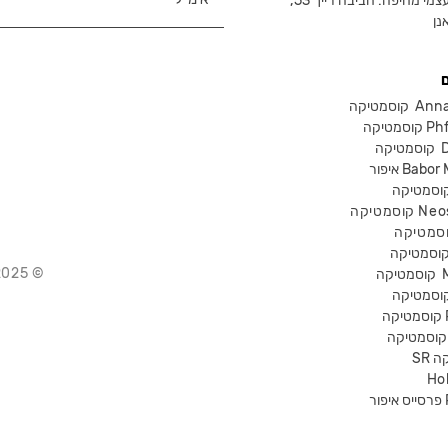
צמי מחיפה: חביבה רייך 53,
נן
Anna Lot
Phform
Dr-
Babor Mak
Neostra
© 2025 Chika – חנות קוסמטיקה מקצועית
קוסמטיקה
P
קה
Ho
Pr