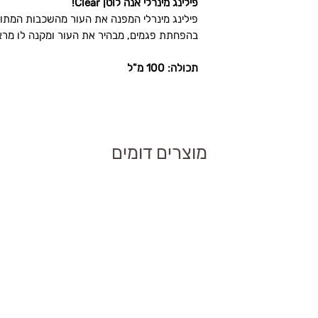
פילינג מינרלי אנה לוטן Clear!
ת.
האם פילינג מינרלי אנה לוטן Anna Lotan Clear מתאים
פילינג מינרלי המפנה את העור מהשכבות המתו
בהפחתת פגמים, מבהיר את העור ומקנה לו מרא
 את הגירויים תוך כדי
תכולה: 100 מ"ל
פתיחת נקבוביות
מוצרים דומים