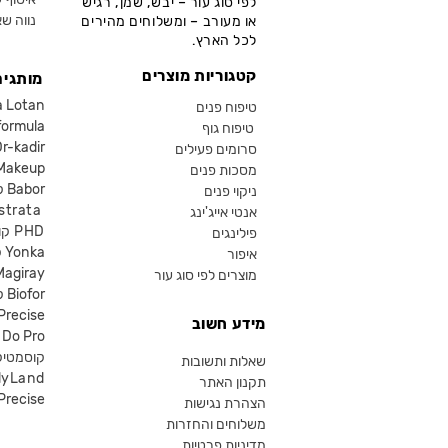
לפי סוג עור – יבש, שמן, רגיש
נווה שא
או מעורב – ומשלוחים מהירים
לכל הארץ.
קטגוריות מוצרים
מותגים
קוסמטיקה an
טיפוח פנים
קוסמטיקה ula
טיפוח גוף
קוסמטיקה kadir
סרומים פעילים
איפור eup
מסכות פנים
קוסמטיקה Babor
ניקוי פנים
קוסמטיקה ta
אנטי אייג'ינג
קוסמטיקה PHD
פילינגים
קוסמטיקה Yonka
איפור
Magiray
מוצרים לפי סוג עור
קוסמטיקה Biofor
קוסמטיקה recise
מידע חשוב
קוסמטיקה Do Pro
SR קוסמטי
שאלות ותשובות
lyLand
תקנון האתר
פרסייס איפור ecise
הצהרת נגישות
משלוחים והחזרות
מדיניות פרטיות