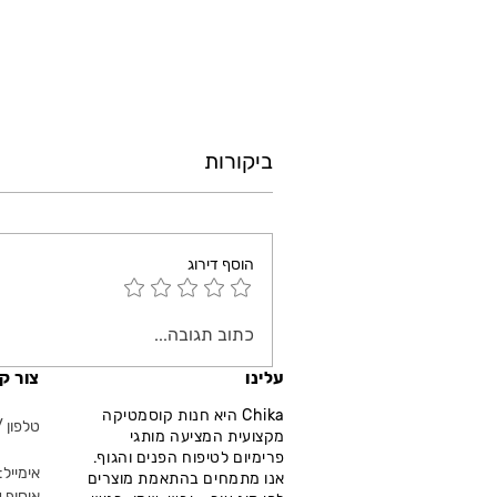
ביקורות
הוסף דירוג
כתוב תגובה...
עלינו
צור ק
Chika היא חנות קוסמטיקה
טלפון / ווא
מקצועית המציעה מותגי
פרימיום לטיפוח הפנים והגוף.
אימייל: fo@chika.co.il
אנו מתמחים בהתאמת מוצרים
איסוף ע