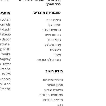
לכל הארץ.
קטגוריות מוצרים
מותגים
קוסמטיקה an
טיפוח פנים
קוסמטיקה ula
טיפוח גוף
קוסמטיקה kadir
סרומים פעילים
איפור eup
מסכות פנים
קוסמטיקה Babor
ניקוי פנים
קוסמטיקה ta
אנטי אייג'ינג
קוסמטיקה PHD
פילינגים
קוסמטיקה Yonka
איפור
Magiray
מוצרים לפי סוג עור
קוסמטיקה Biofor
קוסמטיקה recise
מידע חשוב
קוסמטיקה Do Pro
SR קוסמטי
שאלות ותשובות
lyLand
תקנון האתר
פרסייס איפור ecise
הצהרת נגישות
משלוחים והחזרות
מדיניות פרטיות
בלוג