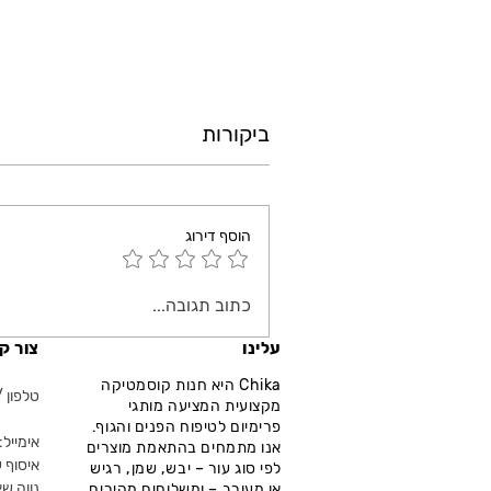
ביקורות
הוסף דירוג
כתוב תגובה...
עלינו
צור ק
Chika היא חנות קוסמטיקה
טלפון / ווא
מקצועית המציעה מותגי
פרימיום לטיפוח הפנים והגוף.
אימייל: fo@chika.co.il
אנו מתמחים בהתאמת מוצרים
איסוף ע
לפי סוג עור – יבש, שמן, רגיש
נווה שא
או מעורב – ומשלוחים מהירים