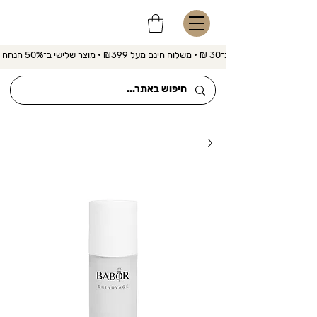
משלוח מהיר ב־30 ₪ • משלוח חינם מעל ₪399 • מוצר שלישי ב־50% הנחה 