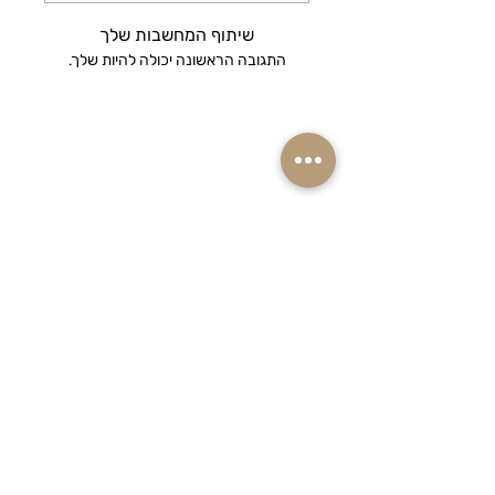
שיתוף המחשבות שלך
התגובה הראשונה יכולה להיות שלך.
רוצים ראשונים לקבל מבצעים והנחות שוות
על המוצרים שאתם אוהבים? הרשמו
לניוזלטר שלנו!
אימייל
הצטרפו למועדון ההטבות