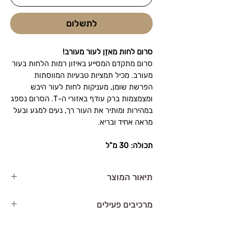
לתשלום
סרום לחות מאזֵן לעור מעורב!
סרום מתקדם המסייע באיזון רמות הלחות בעור
מעורב. מכיל תמציות טבעיות המווסתות
הפרשת שומן, מעניקות לחות לעור היבש
ומצמצמות ברק עודף באזורי ה-T. הסרום נספג
במהירות ומותיר את העור רך, נעים למגע ובעל
מראה אחיד ובריא.
תכולה: 30 מ"ל
תיאור המוצר
BABOR Skinovage Balancing Serum
(דר'
מרכיבים פעילים
באבור סרום לחות לעור מעורב) הוא סרום
שמאזן את הלחות בעור ומפחית את הברק
ניאצינאמיד
– מאזֵן את ייצור השומן בעור