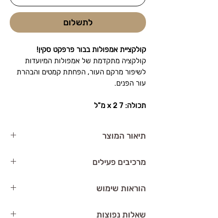
לתשלום
קולקציית אמפולות בבור פרפקט סקין!
קולקציה מתקדמת של אמפולות המיועדות
לשיפור מרקם העור, הפחתת קמטים והבהרת
עור הפנים.
תכולה: 7 x 2 מ"ל
תיאור המוצר
אמפולות בבור פרפקט סקין
הן סדרת טיפול
מרכיבים פעילים
מיקוד עבור עור מבוגר או עייף. הן מכילות
מרכיבים פעילים לטיפול בעור, שמזינים אותו
פפטידים
– תומכים במיצוק העור ושיפור
הוראות שימוש
ומפחיתים את סימני ההזדקנות.
האלסטיות.
יתרונות המוצר:
ויטמין C
– נוגד חמצון עוצמתי שמבהיר את
יש לנקות את עור הפנים היטב לפני
שאלות נפוצות
מזינות את העור ומפחיתות סימני הזדקנות
העור ומפחית כתמים כהים.