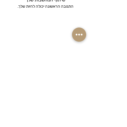
התגובה הראשונה יכולה להיות שלך.
רוצים ראשונים לקבל מבצעים והנחות שוות
על המוצרים שאתם אוהבים? הרשמו
לניוזלטר שלנו!
אימייל
הצטרפו למועדון ההטבות