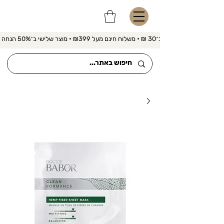
משלוח מהיר ב־30 ₪ • משלוח חינם מעל ₪399 • מוצר שלישי ב־50% הנחה 