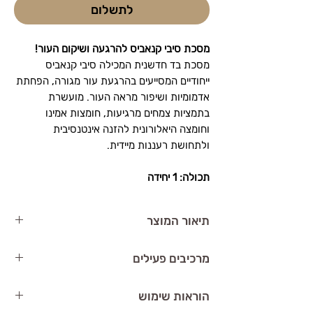
לתשלום
מסכת סיבי קנאביס להרגעה ושיקום העור!
מסכת בד חדשנית המכילה סיבי קנאביס
ייחודיים המסייעים בהרגעת עור מגורה, הפחתת
אדמומיות ושיפור מראה העור. מועשרת
בתמציות צמחים מרגיעות, חומצות אמינו
וחומצה היאלורונית להזנה אינטנסיבית
ולתחושת רעננות מיידית.
תכולה: 1 יחידה
תיאור המוצר
BABOR Hemp Fiber Sheet Mask
(דר'
מרכיבים פעילים
באבור מסכת סיבי קאנביס) היא מסכת פנים
עשויה מסיבי קאנביס המפחיתה דלקת,
תמצית קאנביס
– נוגדת דלקת ומסייעת
הוראות שימוש
מסייעת בהפחתת אדמומיות ומספקת לחות
בהרגעת העור