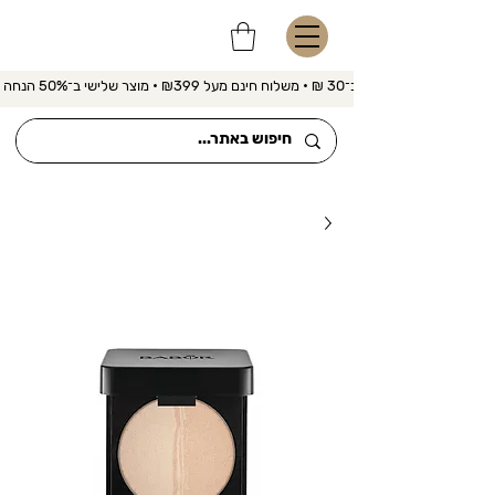
משלוח מהיר ב־30 ₪ • משלוח חינם מעל ₪399 • מוצר שלישי ב־50% הנחה 