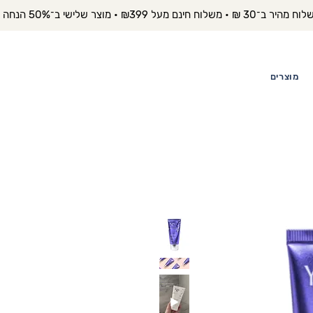
יר ב־30 ₪ • משלוח חינם מעל ₪399 • מוצר שלישי ב־50% הנחה 
מוצרים