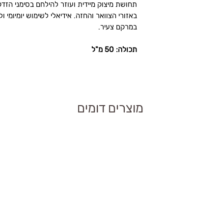
ר
תחושת מיצוק מיידית ועוזר להילחם בסימני הזד
באזורי הצוואר והחזה. אידיאלי לשימוש יומיומי 
מיצוק ושיפור גמישות
במרקם צעיר.
תכולה: 50 מ"ל
נה מעמיקה.
 מסייע בהפחתת סימני
מוצרים דומים