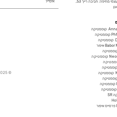
צמי מחיפה: חביבה רייך 53,
נן
Anna Lot
Phform
Dr-
Babor Mak
Neostra
© 2025 Chika – חנות קוסמטיקה מקצועית
קוסמטיקה
P
קה
Ho
Pr