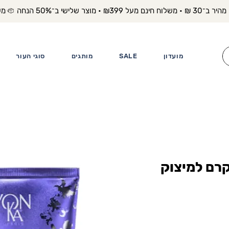
משלוח מה
מועדון
SALE
מותגים
סוגי העור
Yonka Phyto  קרם למיצוק