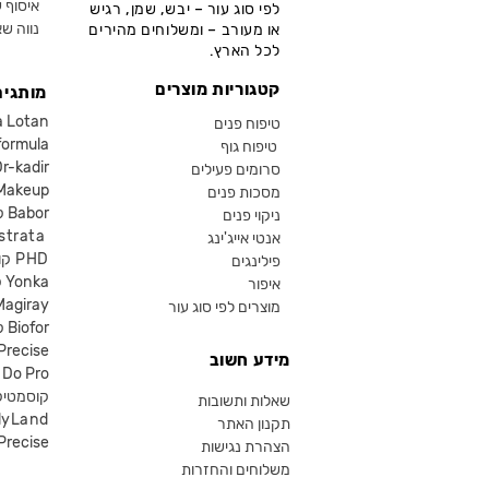
איסוף ע
לפי סוג עור – יבש, שמן, רגיש
נווה שא
או מעורב – ומשלוחים מהירים
לכל הארץ.
קטגוריות מוצרים
מותגים
קוסמטיקה an
טיפוח פנים
קוסמטיקה ula
טיפוח גוף
קוסמטיקה kadir
סרומים פעילים
איפור eup
מסכות פנים
קוסמטיקה Babor
ניקוי פנים
קוסמטיקה ta
אנטי אייג'ינג
קוסמטיקה PHD
פילינגים
קוסמטיקה Yonka
איפור
Magiray
מוצרים לפי סוג עור
קוסמטיקה Biofor
קוסמטיקה recise
מידע חשוב
קוסמטיקה Do Pro
SR קוסמטי
שאלות ותשובות
lyLand
תקנון האתר
פרסייס איפור ecise
הצהרת נגישות
משלוחים והחזרות