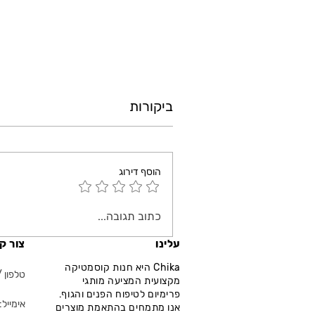
ביקורות
הוסף דירוג
כתוב תגובה...
עלינו
צור ק
Chika היא חנות קוסמטיקה
טלפון / ווא
מקצועית המציעה מותגי
פרימיום לטיפוח הפנים והגוף.
אימייל: fo@chika.co.il
אנו מתמחים בהתאמת מוצרים