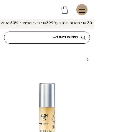
משלוח מהיר ב־30 ₪ • משלוח חינם מעל ₪399 • מוצר שלישי ב־50% הנחה 