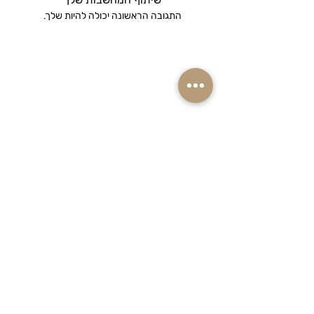
התגובה הראשונה יכולה להיות שלך.
רוצים ראשונים לקבל מבצעים והנחות שוות
על המוצרים שאתם אוהבים? הרשמו
לניוזלטר שלנו!
אימייל
הצטרפו למועדון ההטבות