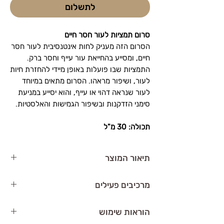
לתשלום
סרום תמציות לעור חסר חיים
הסרום הזה מעניק לחות אינטנסיבית לעור חסר
חיים, ומסייע בהחייאת עור עייף וחסר ברק.
התמציות שבו פועלות באופן מיידי להחזרת חיות
לעור, ושיפור מראהו. הסרום מתאים במיוחד
לעור שנראה דהוי או עייף, והוא יסייע במניעת
סימני הזדקנות ובשיפור הגמישות והאלסטיות.
תכולה: 30 מ"ל
תיאור המוצר
Yonka Elixir Vital
הוא סרום תמציות לעור
מרכיבים פעילים
חסר חיים. הסרום מעניק לעור חיות ורעננות,
משיב לו את הזוהר ומפחית את תחושת
תמצית ג’ינסנג
– מעניקה אנרגיה לעור ומסייעת
הוראות שימוש
העייפות. מתאים לעור עייף ומדולדל, ומשיב לו
במניעת עייפות