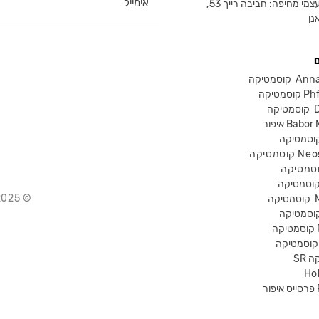
צמי מחיפה: חביבה רייך 53,
נן
Anna Lot
Phform
Dr-
Babor Mak
Neostra
© 2025 Chika – חנות קוסמטיקה מקצועית
קוסמטיקה
P
קה
Ho
Pr