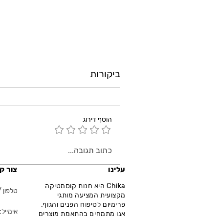
ביקורות
הוסף דירוג
כתוב תגובה...
עלינו
צור ק
Chika היא חנות קוסמטיקה
טלפון / ווא
מקצועית המציעה מותגי
פרימיום לטיפוח הפנים והגוף.
אימייל: fo@chika.co.il
אנו מתמחים בהתאמת מוצרים