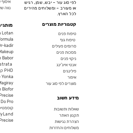
איסוף ע
לפי סוג עור – יבש, שמן, רגיש
נווה שא
או מעורב – ומשלוחים מהירים
לכל הארץ.
קטגוריות מוצרים
מותגים
קוסמטיקה an
טיפוח פנים
קוסמטיקה ula
טיפוח גוף
קוסמטיקה kadir
סרומים פעילים
איפור eup
מסכות פנים
קוסמטיקה Babor
ניקוי פנים
קוסמטיקה ta
אנטי אייג'ינג
קוסמטיקה PHD
פילינגים
קוסמטיקה Yonka
איפור
Magiray
מוצרים לפי סוג עור
קוסמטיקה Biofor
קוסמטיקה recise
מידע חשוב
קוסמטיקה Do Pro
SR קוסמטי
שאלות ותשובות
lyLand
תקנון האתר
פרסייס איפור ecise
הצהרת נגישות
משלוחים והחזרות