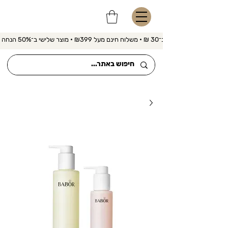
משלוח מהיר ב־30 ₪ • משלוח חינם מעל ₪399 • מוצר שלישי ב־50% הנחה 