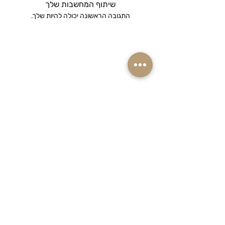
שיתוף המחשבות שלך
התגובה הראשונה יכולה להיות שלך.
רוצים ראשונים לקבל מבצעים והנחות שוות
על המוצרים שאתם אוהבים? הרשמו
לניוזלטר שלנו!
אימייל
הצטרפו למועדון ההטבות