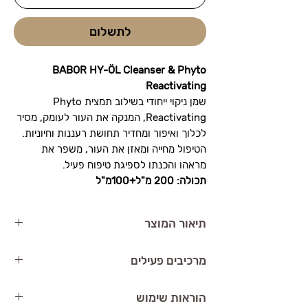
לתשלום
BABOR HY-ÖL Cleanser & Phyto
Reactivating
שמן ניקוי ייחודי בשילוב תמצית Phyto
Reactivating, המנקה את העור לעומק, מסיר
לכלוך ואיפור ומחדיר תחושת רעננות וחיוניות.
הטיפול מחייה ומאזן את העור, משפר את
מראהו והכנתו לספיגת טיפוח פעיל.
תכולה: 200 מ"ל+100מ"ל
תיאור המוצר
BABOR HY-ÖL Cleanser & Phyto
מרכיבים פעילים
Reactivating
הוא שמן ניקוי ייחודי בשילוב
תמצית Phyto Reactivating, המנקה את
שמנים טבעיים
– ממיסים לכלוך ואיפור
הוראות שימוש
העור לעומק, מסיר לכלוך ואיפור ומחדיר
ושומרים על לחות העור