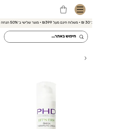
משלוח מהיר ב־30 ₪ • משלוח חינם מעל ₪399 • מוצר שלישי ב־50% הנחה 