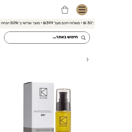
משלוח מהיר ב־30 ₪ • משלוח חינם מעל ₪399 • מוצר שלישי ב־50% הנחה 