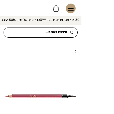
משלוח מהיר ב־30 ₪ • משלוח חינם מעל ₪399 • מוצר שלישי ב־50% הנחה 