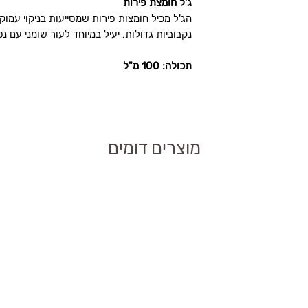
ג'ל חומצת פירות
דנטים ומפחיתים
יפה לשמש לאחר
האם ג'ל חומצת פירות New Age Anna Lotan מתאים
הג'ל מכיל חומצות פירות שמסייעות בניקוי עמ
נקבוביות גדולות. יעיל במיוחד לעור שומני עם נ
ע בהבהרת העור מבלי
תכולה: 100 מ"ל
?
ומסייע בהבהרת העור.
יע בשיפור מראה
מוצרים דומים