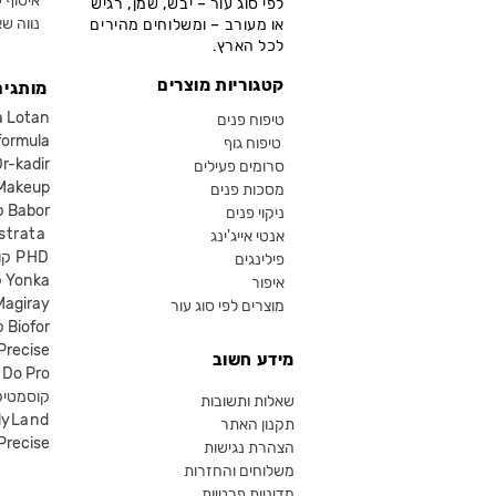
איסוף ע
לפי סוג עור – יבש, שמן, רגיש
נווה שא
או מעורב – ומשלוחים מהירים
לכל הארץ.
קטגוריות מוצרים
מותגים
קוסמטיקה an
טיפוח פנים
קוסמטיקה ula
טיפוח גוף
קוסמטיקה kadir
סרומים פעילים
איפור eup
מסכות פנים
קוסמטיקה Babor
ניקוי פנים
קוסמטיקה ta
אנטי אייג'ינג
קוסמטיקה PHD
פילינגים
קוסמטיקה Yonka
איפור
Magiray
מוצרים לפי סוג עור
קוסמטיקה Biofor
קוסמטיקה recise
מידע חשוב
קוסמטיקה Do Pro
SR קוסמטי
שאלות ותשובות
lyLand
תקנון האתר
פרסייס איפור ecise
הצהרת נגישות
משלוחים והחזרות
מדיניות פרטיות