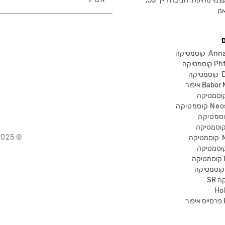
צמי מחיפה: חביבה רייך 53,
נן
Anna Lot
Phform
Dr-
Babor Mak
Neostra
© 2025 Chika – חנות קוסמטיקה מקצועית
קוסמטיקה
P
קה
Ho
Pr