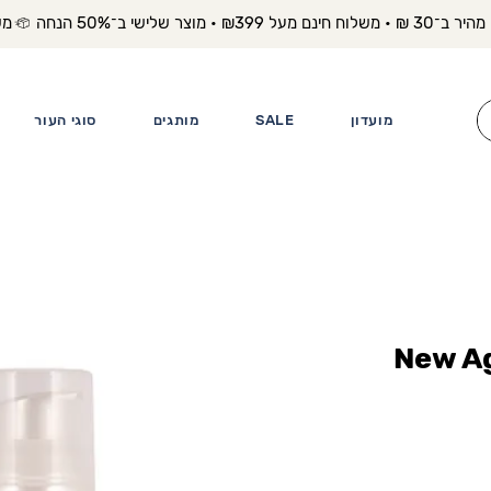
משלוח מה
מועדון
SALE
מותגים
סוגי העור
מצת פירות New Age