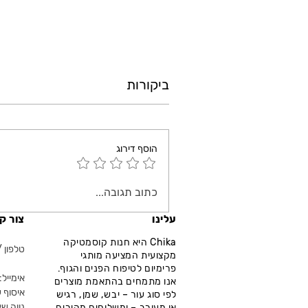
ביקורות
הוסף דירוג
כתוב תגובה...
עלינו
צור ק
Chika היא חנות קוסמטיקה
טלפון / ווא
מקצועית המציעה מותגי
פרימיום לטיפוח הפנים והגוף.
אימייל: fo@chika.co.il
אנו מתמחים בהתאמת מוצרים
איסוף ע
לפי סוג עור – יבש, שמן, רגיש
נווה שא
או מעורב – ומשלוחים מהירים