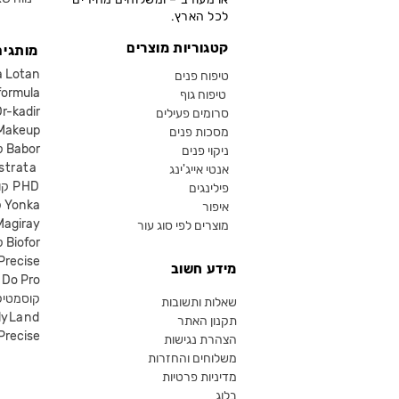
לכל הארץ.
קטגוריות מוצרים
מותגים
קוסמטיקה an
טיפוח פנים
קוסמטיקה ula
טיפוח גוף
קוסמטיקה kadir
סרומים פעילים
איפור eup
מסכות פנים
קוסמטיקה Babor
ניקוי פנים
קוסמטיקה ta
אנטי אייג'ינג
קוסמטיקה PHD
פילינגים
קוסמטיקה Yonka
איפור
Magiray
מוצרים לפי סוג עור
קוסמטיקה Biofor
קוסמטיקה recise
מידע חשוב
קוסמטיקה Do Pro
SR קוסמטי
שאלות ותשובות
lyLand
תקנון האתר
פרסייס איפור ecise
הצהרת נגישות
משלוחים והחזרות
מדיניות פרטיות
בלוג