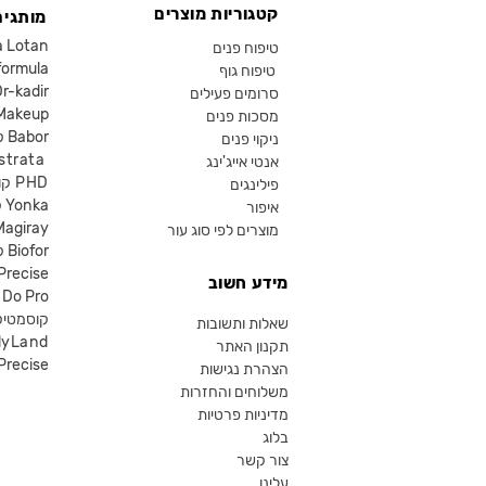
קטגוריות מוצרים
מותגים
קוסמטיקה an
טיפוח פנים
קוסמטיקה ula
טיפוח גוף
קוסמטיקה kadir
סרומים פעילים
איפור eup
מסכות פנים
קוסמטיקה Babor
ניקוי פנים
קוסמטיקה ta
אנטי אייג'ינג
קוסמטיקה PHD
פילינגים
קוסמטיקה Yonka
איפור
Magiray
מוצרים לפי סוג עור
קוסמטיקה Biofor
קוסמטיקה recise
מידע חשוב
קוסמטיקה Do Pro
SR קוסמטי
שאלות ותשובות
lyLand
תקנון האתר
פרסייס איפור ecise
הצהרת נגישות
משלוחים והחזרות
מדיניות פרטיות
בלוג
צור קשר
עלינו