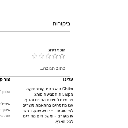
ביקורות
הוסף דירוג
כתוב תגובה...
עלינו
צור ק
Chika היא חנות קוסמטיקה
טלפון / ווא
מקצועית המציעה מותגי
פרימיום לטיפוח הפנים והגוף.
אימייל: fo@chika.co.il
אנו מתמחים בהתאמת מוצרים
איסוף ע
לפי סוג עור – יבש, שמן, רגיש
נווה שא
או מעורב – ומשלוחים מהירים
לכל הארץ.