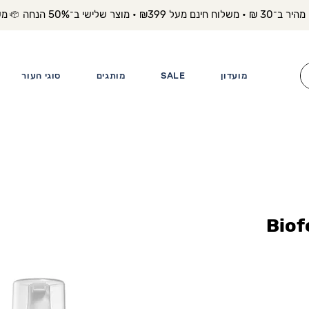
משלוח מה
מועדון
SALE
מותגים
סוגי העור
ג'נטל קלין Biofor