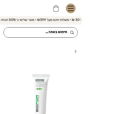
משלוח מהיר ב־30 ₪ • משלוח חינם מעל ₪399 • מוצר שלישי ב־50% הנחה 