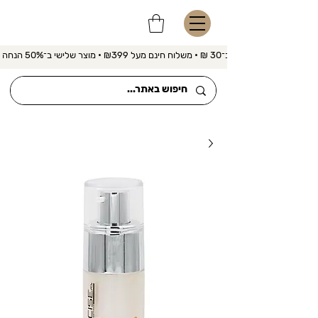
משלוח מהיר ב־30 ₪ • משלוח חינם מעל ₪399 • מוצר שלישי ב־50% הנחה 