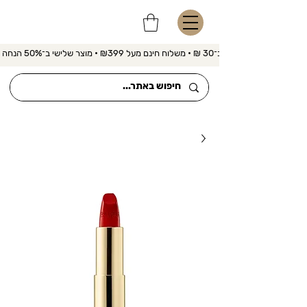
משלוח מהיר ב־30 ₪ • משלוח חינם מעל ₪399 • מוצר שלישי ב־50% הנחה 