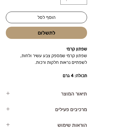
הוסף לסל
לתשלום
שפתון קרמי
שפתון קרמי שמספק צבע עשיר ולחות,
לשפתיים נראות חלקות ורכות.
תכולה: 4 גרם
תיאור המוצר
BABOR MAKEUP Creamy Lips שפתון קרמי
מרכיבים פעילים
מבית
BABOR
הוא שפתון קרמי שמעניק
לשפתיים לחות ורכות. השפתון מסייע בשמירה
פיגמנטים
– מעניקים צבע עמיד לאורך זמן
הוראות שימוש
על מראה שפתיים מושלם ונראה.
ומראה חד