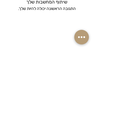
שיתוף המחשבות שלך
התגובה הראשונה יכולה להיות שלך.
רוצים ראשונים לקבל מבצעים והנחות שוות
על המוצרים שאתם אוהבים? הרשמו
לניוזלטר שלנו!
אימייל
הצטרפו למועדון ההטבות