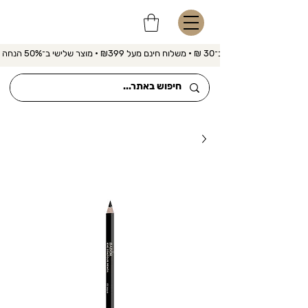
משלוח מהיר ב־30 ₪ • משלוח חינם מעל ₪399 • מוצר שלישי ב־50% הנחה 