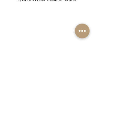
רוצים ראשונים לקבל מבצעים והנחות שוות
על המוצרים שאתם אוהבים? הרשמו
לניוזלטר שלנו!
אימייל
הצטרפו למועדון ההטבות