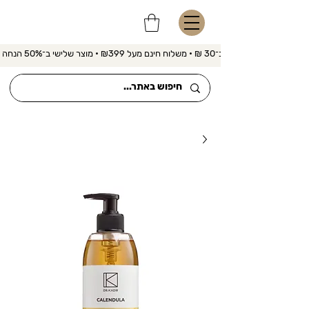
משלוח מהיר ב־30 ₪ • משלוח חינם מעל ₪399 • מוצר שלישי ב־50% הנחה 