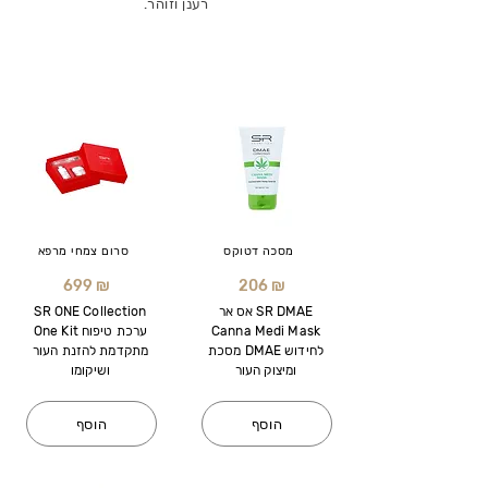
רענן וזוהר.
מסכה דטוקס
סרום צמחי מרפא
699 ₪
206 ₪
אס אר SR DMAE
SR ONE Collection
Canna Medi Mask
One Kit ערכת טיפוח
מסכת DMAE לחידוש
מתקדמת להזנת העור
ומיצוק העור
ושיקומו
הוסף
הוסף