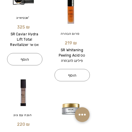
אנטיאייג'
325 ₪
סרום הבהרה
SR Caviar Hydra
Lift Total
219 ₪
Revitalizer אס אר
SR Whitening
Peeling Acid טס
הוסף
פילינג להבהרה
הוסף
הגנה עם גוון
220 ₪
מסכת מיצוק
SR Demi Make Up