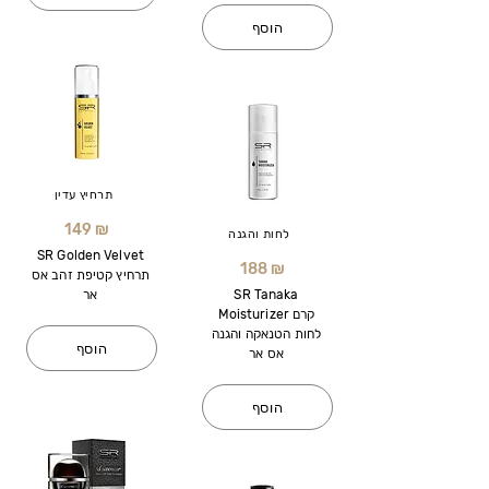
הוסף
תרחיץ עדין
149 ₪
לחות והגנה
SR Golden Velvet
188 ₪
תרחיץ קטיפת זהב אס
SR Tanaka
אר
Moisturizer קרם
לחות הטנאקה והגנה
הוסף
אס אר
הוסף