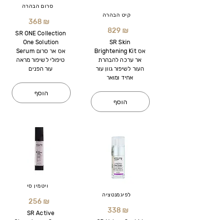
סרום הבהרה
קיט הבהרה
368 ₪
829 ₪
SR ONE Collection
One Solution
SR Skin
Brightening Kit אס
Serum אס אר סרום
אר ערכה להבהרת
טיפולי לשיפור מראה
העור לשיפור גוון עור
עור הפנים
אחיד ומואר
הוסף
הוסף
ויטמין סי
לפיגמנטציה
256 ₪
338 ₪
SR Active