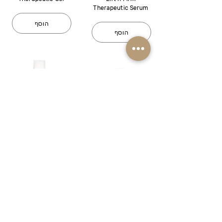
Therapeutic Serum
הוסף
הוסף
טיפול בכתמים
שיקום והגנה
351 ₪
140 ₪
PHD Alba Control
תמיסה היגיינית PHD
Depigmenting
Serum
Calmafine
Hygienic
הוסף
הוסף