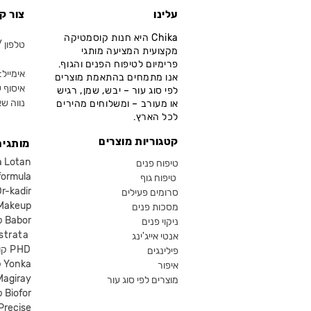
עלינו
צור ק
Chika היא חנות קוסמטיקה
טלפון / ווא
מקצועית המציעה מותגי
פרימיום לטיפוח הפנים והגוף.
אימייל: fo@chika.co.il
אנו מתמחים בהתאמת מוצרים
איסוף ע
לפי סוג עור – יבש, שמן, רגיש
נווה שא
או מעורב – ומשלוחים מהירים
לכל הארץ.
קטגוריות מוצרים
מותגים
קוסמטיקה an
טיפוח פנים
קוסמטיקה ula
טיפוח גוף
קוסמטיקה kadir
סרומים פעילים
איפור eup
מסכות פנים
קוסמטיקה Babor
ניקוי פנים
קוסמטיקה ta
אנטי אייג'ינג
קוסמטיקה PHD
פילינגים
קוסמטיקה Yonka
איפור
Magiray
מוצרים לפי סוג עור
קוסמטיקה Biofor
קוסמטיקה recise