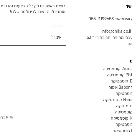
שר
רוצים ראשונים לקבל מבצעים והנחות 
אוהבים? הרשמו לניוזלטר שלנו!
טסאפ: 055-3199653
אימייל
in
צמי מחיפה: חביבה רייך 53,
נן
Anna Lot
Phform
Dr-
Babor Mak
Neostra
© 2025 Chika – חנות קוסמטיקה מקצועית
קוסמטיקה
P