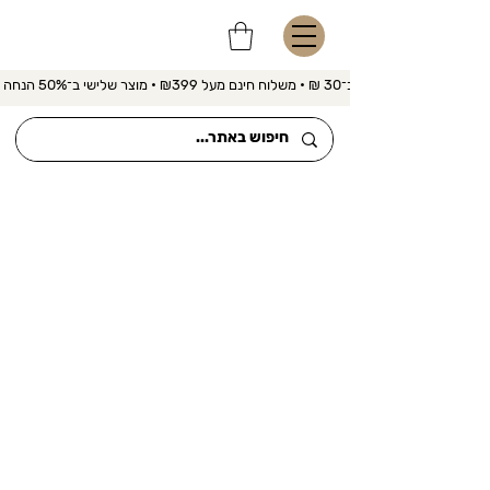
משלוח מהיר ב־30 ₪ • משלוח חינם מעל ₪399 • מוצר שלישי ב־50% הנחה 