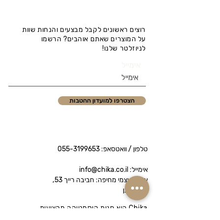
רוצים ראשונים לקבל מבצעים והנחות שוות
על המוצרים שאתם אוהבים? הרשמו
לניוזלטר שלנו!
אימייל
הצטרפו למועדון ההטבות
טלפון / וואטסאפ:
055-3199653
אימייל: info@chika.co.il
איסוף עצמי מחיפה: חביבה רייך 53,
נווה שאנן
Chika היא חנות קוסמטיקה מקצועית
המציעה מותגי פרימיום לטיפוח הפנים והגוף.